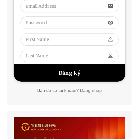
email
visibility
perm_identity
perm_identity
Bạn đã có tài khoản? Đăng nhập