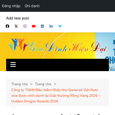
Đăng nhập
Ghi danh
Chuyển
Add new post
đến
phần
nội
dung
Trang chủ
Trang chủ
Công ty TNHH Bảo hiểm Nhân thọ Generali Việt Nam
vừa được vinh danh tại Giải thưởng Rồng Vàng 2026 –
Golden Dragon Awards 2026