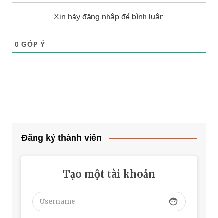
Xin hãy đăng nhập để bình luận
0
GÓP Ý
Đăng ký thành viên
Tạo một tài khoản
face