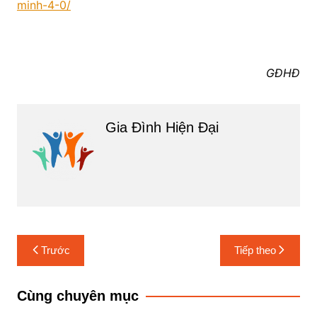
minh-4-0/
GĐHĐ
Gia Đình Hiện Đại
Điều
Trước
Tiếp theo
hướng
bài
Cùng chuyên mục
viết