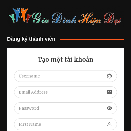
Đăng ký thành viên
Tạo một tài khoản
face
email
visibility
perm_identity