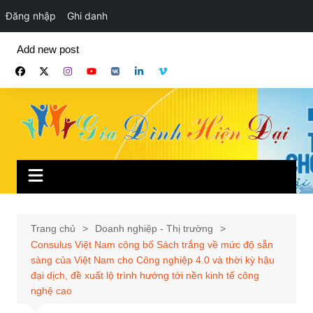
Đăng nhập
Ghi danh
Chuyển
Add new post
đến
phần
nội
dung
Trang chủ
Doanh nghiệp - Thị trường
Consulus Việt Nam công bố Sách trắng về mức độ sẵn
sàng của Việt Nam cho Công nghiệp 4.0 và thời kỳ hậu
đại dịch, đề xuất lộ trình hướng tới nền kinh tế công
nghệ cao