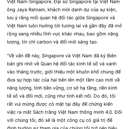
Việt Nam-Singapore. Đại sứ Singapore tại Việt Nam
ông Jaya Ratnam, khách mời danh dự của sự kiện,
lưu ý rằng mối quan hệ đối tác giữa Singapore và
Việt Nam luôn hướng tới tương lai và gần đây đã mở
rộng sang nhiều lĩnh vực khác nhau, bao gồm năng
lượng, tín chỉ carbon và đổi mới sáng tạo.
“Về vấn đề này, Singapore và Việt Nam đã ký Biên
bản ghi nhớ về Quan hệ đối tác kinh tế số và xanh
vào tháng trước, giới thiệu một khuôn khổ chung để
đưa sự hợp tác của hai bên lên một tầm cao mới về
năng lượng, tính bền vững, cơ sở hạ tầng, nền kinh
tế số và đổi mới, cũng như tính kết nối. Do đó, tôi
rất vui mừng được có mặt tại đây để chứng kiến
việc ra mắt Sách trắng Việt Nam thông minh 4.0. Đối
với chúng tôi, đó sẽ là một công cụ có giá trị để
định hướng sự tham gia của chúng tôi trở nên hiệu