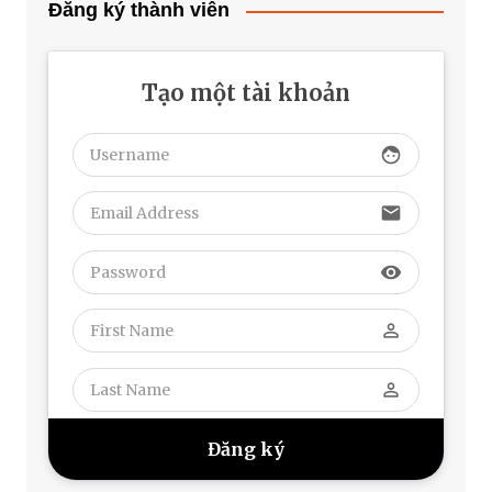
Đăng ký thành viên
Tạo một tài khoản
face
email
visibility
perm_identity
perm_identity