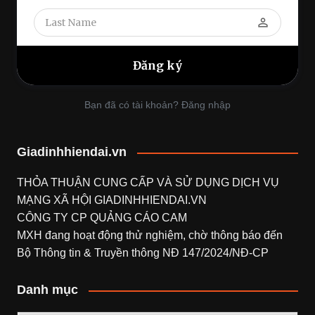
perm_identity
Bạn đã có tài khoản? Đăng nhập
Giadinhhiendai.vn
THỎA THUẬN CUNG CẤP VÀ SỬ DỤNG DỊCH VỤ
MẠNG XÃ HỘI
GIADINHHIENDAI.VN
CÔNG TY CP QUẢNG CÁO CAM
MXH đang hoạt động thử nghiệm, chờ thông báo đến
Bộ Thông tin & Truyền thông NĐ 147/2024/NĐ-CP
Danh mục