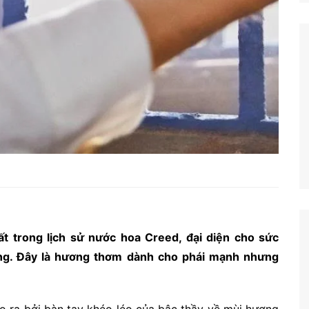
t trong lịch sử nước hoa Creed, đại diện cho sức
ông. Đây là hương thơm dành cho phái mạnh nhưng
o ra bởi bàn tay khéo léo của bậc thầy về mùi hương