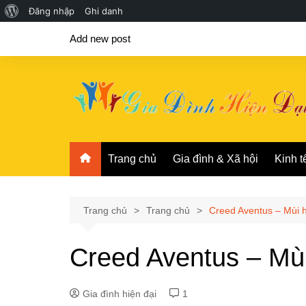
Giới
Đăng nhập
Ghi danh
Chuyển
thiệu
Add new post
đến
về
phần
WordPress
nội
dung
Trang chủ
Gia đình & Xã hội
Kinh t
Trang chủ
Trang chủ
Creed Aventus – Mùi 
Creed Aventus – Mù
Gia đình hiện đại
1