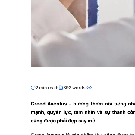
2 min read
392 words
Creed Aventus – hương thơm nổi tiếng nhấ
mạnh, quyền lực, tầm nhìn và sự thành c
cũng được phái đẹp say mê.
Creed Aventus là sản phẩm thủ công được tạ