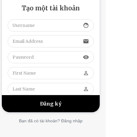
Tạo một tài khoản
face
email
visibility
perm_identity
perm_identity
Bạn đã có tài khoản? Đăng nhập