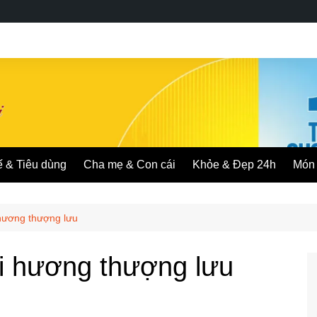
ế & Tiêu dùng
Cha mẹ & Con cái
Khỏe & Đẹp 24h
Món 
hương thượng lưu
i hương thượng lưu