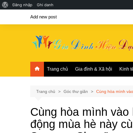
Giới
Đăng nhập
Ghi danh
Chuyển
thiệu
Add new post
đến
về
phần
WordPress
nội
dung
Trang chủ
Gia đình & Xã hội
Kinh t
Trang chủ
Góc thư giãn
Cùng hòa mình vào
Cùng hòa mình vào 
động mùa hè này c