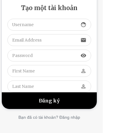
Tạo một tài khoản
face
email
visibility
perm_identity
perm_identity
Bạn đã có tài khoản? Đăng nhập