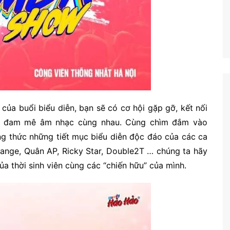
của buổi biểu diễn, bạn sẽ có cơ hội gặp gỡ, kết nối
iềm đam mê âm nhạc cùng nhau. Cùng chìm đắm vào
g thức những tiết mục biểu diễn độc đáo của các ca
Orange, Quân AP, Ricky Star, Double2T … chúng ta hãy
a thời sinh viên cùng các “chiến hữu” của mình.