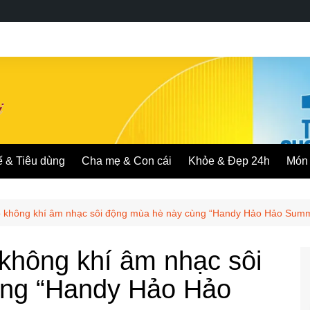
ế & Tiêu dùng
Cha mẹ & Con cái
Khỏe & Đẹp 24h
Món 
 không khí âm nhạc sôi động mùa hè này cùng “Handy Hảo Hảo Sum
không khí âm nhạc sôi
ùng “Handy Hảo Hảo