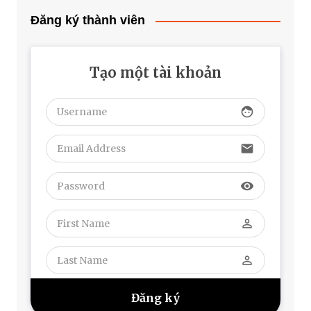
Đăng ký thành viên
Tạo một tài khoản
face
email
visibility
perm_identity
perm_identity