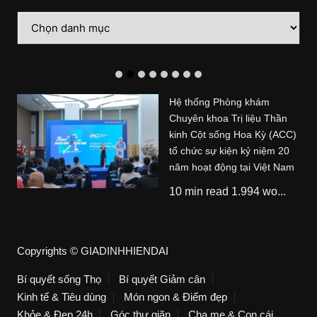
Danh
mục
Hệ thống Phòng khám
Chuyên khoa Trị liệu Thần
kinh Cột sống Hoa Kỳ (ACC)
tổ chức sự kiện kỷ niệm 20
năm hoạt động tại Việt Nam
10 min read 1.994 wo...
Copyrights © GIADINHHIENDAI
Bí quyết sống Thọ
Bí quyết Giảm cân
Kinh tế & Tiêu dùng
Món ngon & Điểm đẹp
Khỏe & Đẹp 24h
Góc thư giãn
Cha mẹ & Con cái