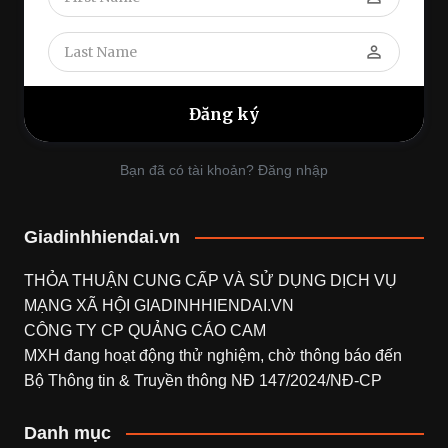
perm_identity
Bạn đã có tài khoản? Đăng nhập
Giadinhhiendai.vn
THỎA THUẬN CUNG CẤP VÀ SỬ DỤNG DỊCH VỤ
MẠNG XÃ HỘI
GIADINHHIENDAI.VN
CÔNG TY CP QUẢNG CÁO CAM
MXH đang hoạt động thử nghiệm, chờ thông báo đến
Bộ Thông tin & Truyền thông NĐ 147/2024/NĐ-CP
Danh mục