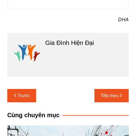
DHA
Gia Đình Hiện Đại
Điều
Trước
Tiếp theo
hướng
bài
Cùng chuyên mục
viết