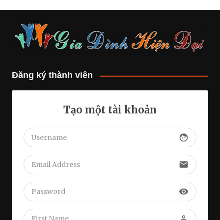
Đăng ký thành viên
Tạo một tài khoản
face
email
visibility
perm_identity