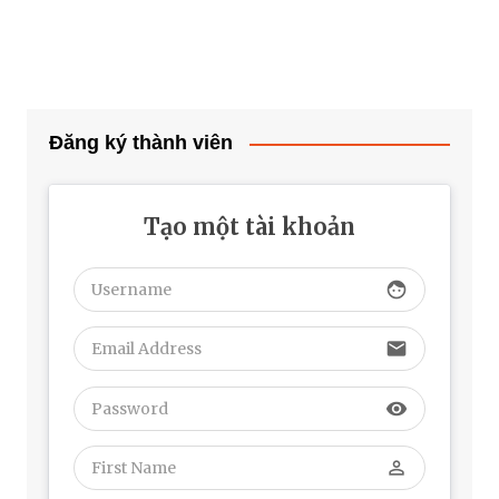
Đăng ký thành viên
Tạo một tài khoản
face
email
visibility
perm_identity