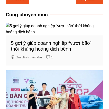
hướng
bài
Cùng chuyên mục
viết
5 gợi ý giúp doanh nghiệp “vượt bão”
thời khủng hoảng dịch bệnh
Gia đình hiện đại
1