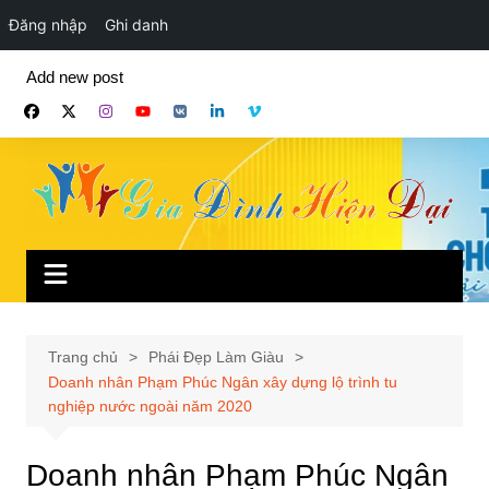
Đăng nhập
Ghi danh
Chuyển
Add new post
đến
phần
nội
dung
Trang chủ
Phái Đẹp Làm Giàu
Doanh nhân Phạm Phúc Ngân xây dựng lộ trình tu
nghiệp nước ngoài năm 2020
Doanh nhân Phạm Phúc Ngân