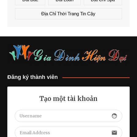
Địa Chỉ Thời Trang Tin Cậy
Đăng ký thành viên
Tạo một tài khoản
face
email