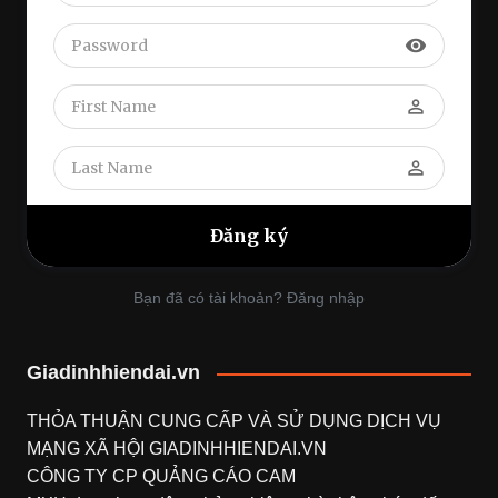
visibility
perm_identity
perm_identity
Bạn đã có tài khoản? Đăng nhập
Giadinhhiendai.vn
THỎA THUẬN CUNG CẤP VÀ SỬ DỤNG DỊCH VỤ
MẠNG XÃ HỘI
GIADINHHIENDAI.VN
CÔNG TY CP QUẢNG CÁO CAM