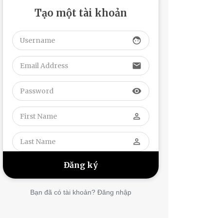
Tạo một tài khoản
face
email
visibility
perm_identity
perm_identity
Bạn đã có tài khoản? Đăng nhập