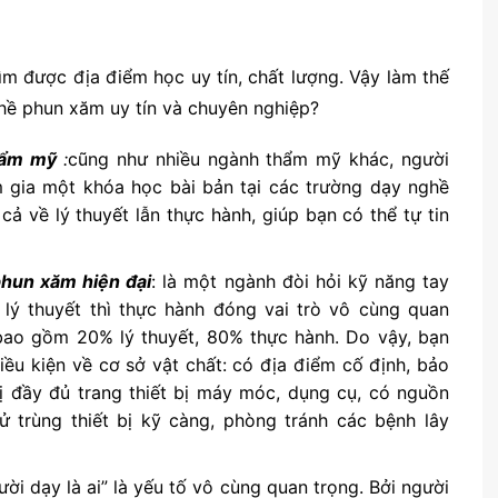
tìm được địa điểm học uy tín, chất lượng. Vậy làm thế
hề phun xăm uy tín và chuyên nghiệp?
thẩm mỹ
:
cũng như nhiều ngành thẩm mỹ khác, người
gia một khóa học bài bản tại các trường dạy nghề
ả về lý thuyết lẫn thực hành, giúp bạn có thể tự tin
phun xăm hiện đại
: là một ngành đòi hỏi kỹ năng tay
 lý thuyết thì thực hành đóng vai trò vô cùng quan
 bao gồm 20% lý thuyết, 80% thực hành. Do vậy, bạn
ều kiện về cơ sở vật chất: có địa điểm cố định, bảo
bị đầy đủ trang thiết bị máy móc, dụng cụ, có nguồn
ử trùng thiết bị kỹ càng, phòng tránh các bệnh lây
gười dạy là ai” là yếu tố vô cùng quan trọng. Bởi người