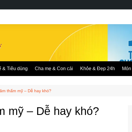
ế & Tiêu dùng
Cha mẹ & Con cái
Khỏe & Đẹp 24h
Món 
ăm thẩm mỹ – Dễ hay khó?
m mỹ – Dễ hay khó?