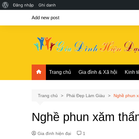
Giới
Đăng nhập
Ghi danh
Chuyển
thiệu
Add new post
đến
về
phần
WordPress
nội
dung
Trang chủ
Gia đình & Xã hội
Kinh t
Trang chủ
Phái Đẹp Làm Giàu
Nghề phun x
Nghề phun xăm thẩ
Gia đình hiện đại
1