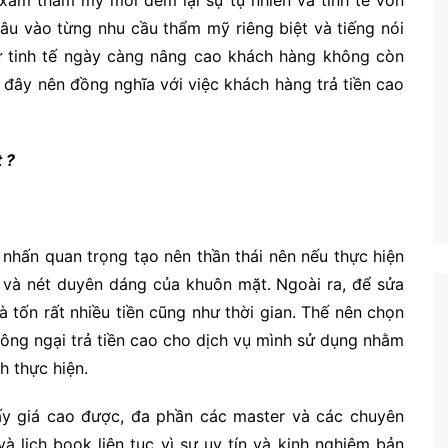
ăm thẩm mỹ mới đem lại sự tự nhiên và tinh tế vốn
âu vào từng nhu cầu thẩm mỹ riêng biệt và tiếng nói
sự tinh tế ngày càng nâng cao khách hàng không còn
 đây nên đồng nghĩa với việc khách hàng trả tiền cao
 ?
nhấn quan trọng tạo nên thần thái nên nếu thực hiện
 và nét duyên dáng của khuôn mặt. Ngoài ra, để sửa
à tốn rất nhiều tiền cũng như thời gian. Thế nên chọn
hông ngại trả tiền cao cho dịch vụ mình sử dụng nhằm
h thực hiện.
lấy giá cao được, đa phần các master và các chuyên
à lịch book liên tục vì sự uy tín và kinh nghiệm bản