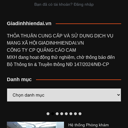
Bạn đã có tài khoản? Đăng nhập
Giadinhhiendai.vn
THỎA THUẬN CUNG CẤP VÀ SỬ DỤNG DỊCH VỤ
MẠNG XÃ HỘI
GIADINHHIENDAI.VN
CÔNG TY CP QUẢNG CÁO CAM
MXH đang hoạt động thử nghiệm, chờ thông báo đến
Bộ Thông tin & Truyền thông NĐ 147/2024/NĐ-CP
Danh mục
Danh
mục
Hệ thống Phòng khám