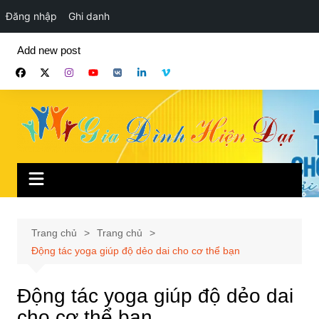
Đăng nhập
Ghi danh
Chuyển
Add new post
đến
phần
nội
dung
Trang chủ
Trang chủ
Động tác yoga giúp độ dẻo dai cho cơ thể bạn
Động tác yoga giúp độ dẻo dai
cho cơ thể bạn