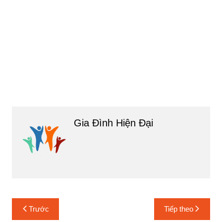
Gia Đình Hiện Đại
Điều
Trước
Tiếp theo
hướng