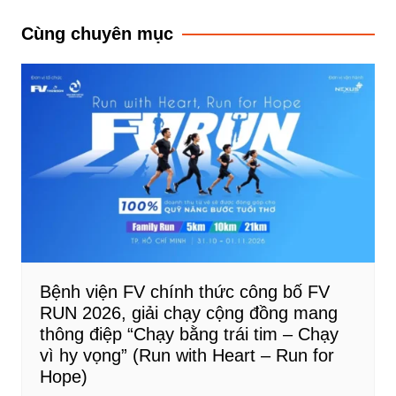
bài
Cùng chuyên mục
viết
Bệnh viện FV chính thức công bố FV
RUN 2026, giải chạy cộng đồng mang
thông điệp “Chạy bằng trái tim – Chạy
vì hy vọng” (Run with Heart – Run for
Hope)