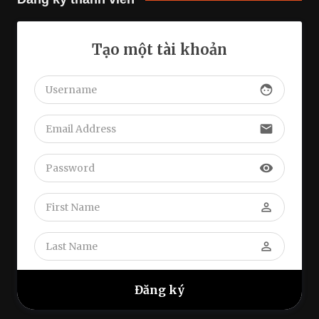
Tạo một tài khoản
face
email
visibility
perm_identity
perm_identity