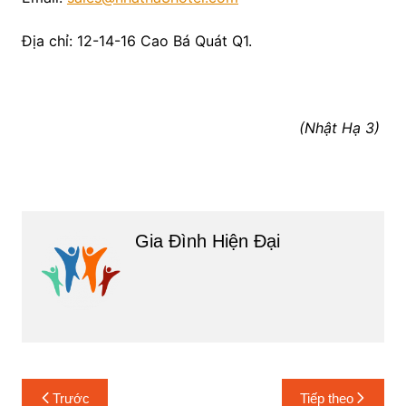
Địa chỉ: 12-14-16 Cao Bá Quát Q1.
(Nhật Hạ 3)
Gia Đình Hiện Đại
Điều
Trước
Tiếp theo