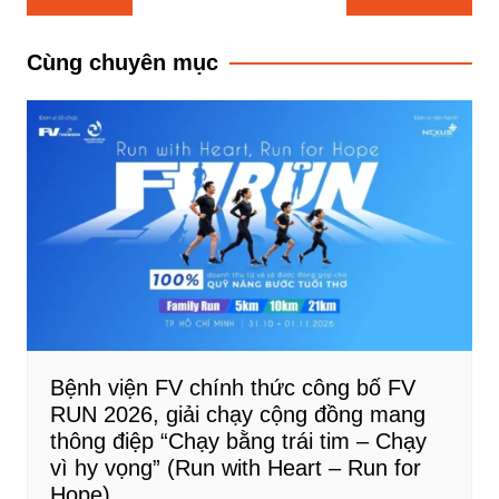
hướng
bài
Cùng chuyên mục
viết
Bệnh viện FV chính thức công bố FV
RUN 2026, giải chạy cộng đồng mang
thông điệp “Chạy bằng trái tim – Chạy
vì hy vọng” (Run with Heart – Run for
Hope)