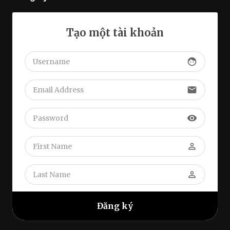
Tạo một tài khoản
face
email
visibility
perm_identity
perm_identity