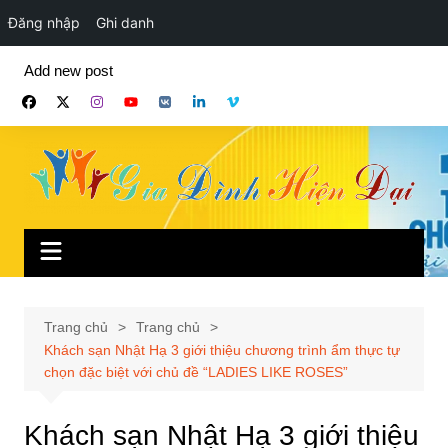
Đăng nhập
Ghi danh
Chuyển
Add new post
đến
phần
nội
dung
Trang chủ
Trang chủ
Khách sạn Nhật Hạ 3 giới thiệu chương trình ẩm thực tự
chọn đặc biệt với chủ đề “LADIES LIKE ROSES”
Khách sạn Nhật Hạ 3 giới thiệu