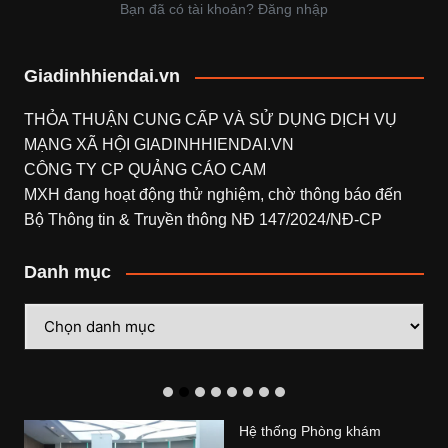
Bạn đã có tài khoản? Đăng nhập
Giadinhhiendai.vn
THỎA THUẬN CUNG CẤP VÀ SỬ DỤNG DỊCH VỤ
MẠNG XÃ HỘI
GIADINHHIENDAI.VN
CÔNG TY CP QUẢNG CÁO CAM
MXH đang hoạt động thử nghiệm, chờ thông báo đến
Bộ Thông tin & Truyền thông NĐ 147/2024/NĐ-CP
Danh mục
Danh
mục
Công ty TNHH Bảo hiểm