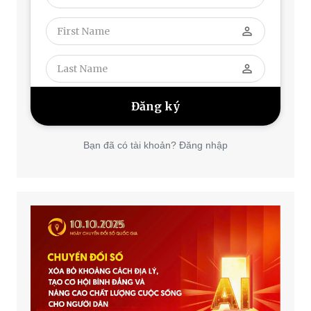
perm_identity
perm_identity
Bạn đã có tài khoản? Đăng nhập