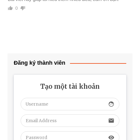
0
Đăng ký thành viên
Tạo một tài khoản
face
email
visibility