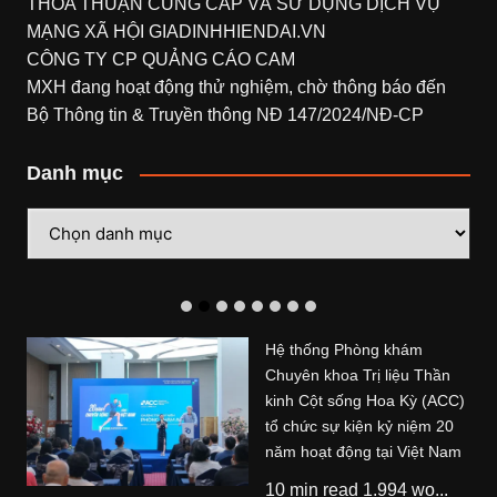
THỎA THUẬN CUNG CẤP VÀ SỬ DỤNG DỊCH VỤ
MẠNG XÃ HỘI
GIADINHHIENDAI.VN
CÔNG TY CP QUẢNG CÁO CAM
MXH đang hoạt động thử nghiệm, chờ thông báo đến
Bộ Thông tin & Truyền thông NĐ 147/2024/NĐ-CP
Danh mục
Danh
mục
Hệ thống Phòng khám
Chuyên khoa Trị liệu Thần
kinh Cột sống Hoa Kỳ (ACC)
tổ chức sự kiện kỷ niệm 20
năm hoạt động tại Việt Nam
10 min read 1.994 wo...