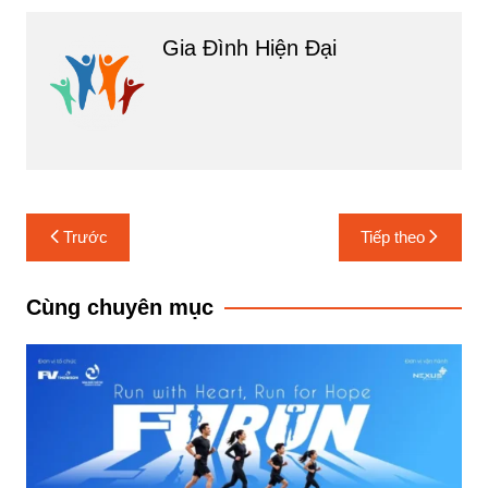
Gia Đình Hiện Đại
Điều
Trước
Tiếp theo
hướng
bài
Cùng chuyên mục
viết