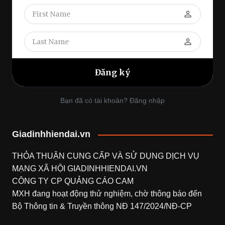
perm_identity
perm_identity
Bạn đã có tài khoản? Đăng nhập
Giadinhhiendai.vn
THỎA THUẬN CUNG CẤP VÀ SỬ DỤNG DỊCH VỤ
MẠNG XÃ HỘI
GIADINHHIENDAI.VN
CÔNG TY CP QUẢNG CÁO CAM
MXH đang hoạt động thử nghiệm, chờ thông báo đến
Bộ Thông tin & Truyền thông NĐ 147/2024/NĐ-CP