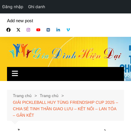
Đăng nhập
Ghi danh
Chuyển
Add new post
đến
phần
nội
dung
Trang chủ
Trang chủ
GIẢI PICKLEBALL HUY TÙNG FRIENDSHIP CUP 2025 –
CHIA SẺ TINH THẦN GIAO LƯU – KẾT NỐI – LAN TỎA
– GẮN KẾT