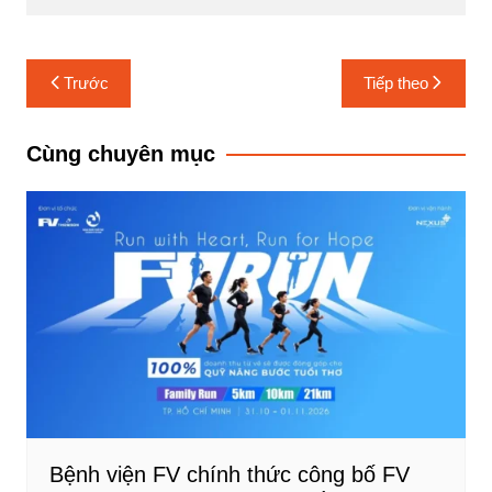
Điều
Trước
Tiếp theo
hướng
bài
Cùng chuyên mục
viết
Bệnh viện FV chính thức công bố FV