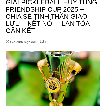
GIẢI PICKLEBALL HUY TÙNG
FRIENDSHIP CUP 2025 –
CHIA SẺ TINH THẦN GIAO
LƯU – KẾT NỐI – LAN TỎA –
GẮN KẾT
Gia đình hiện đại
1