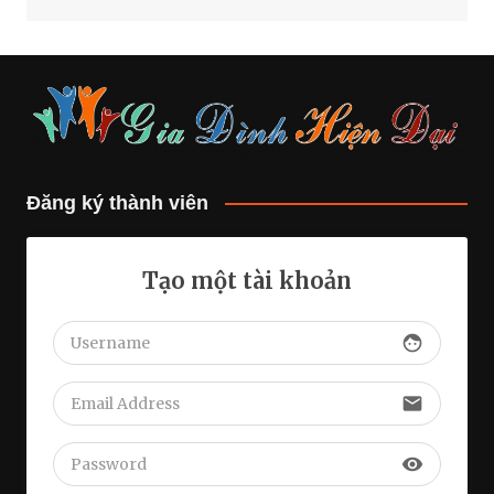
Đăng ký thành viên
Tạo một tài khoản
face
email
visibility