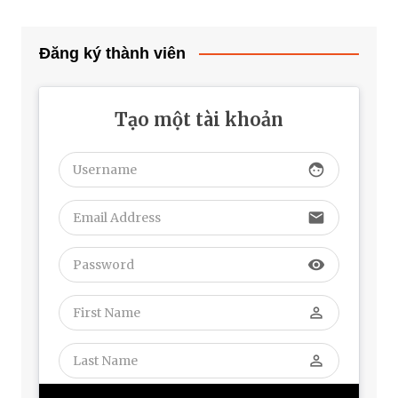
Đăng ký thành viên
Tạo một tài khoản
face
email
visibility
perm_identity
perm_identity