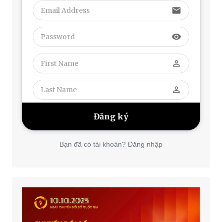
email
visibility
perm_identity
perm_identity
Bạn đã có tài khoản? Đăng nhập