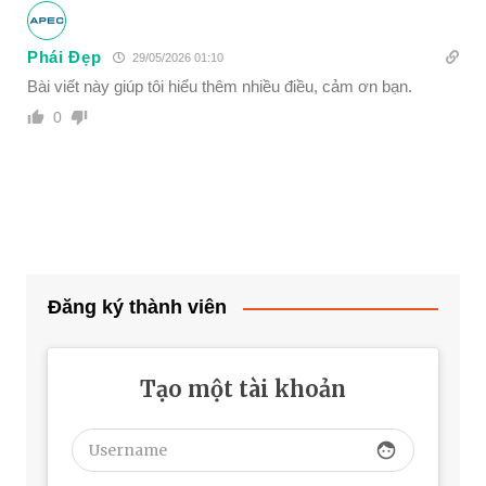
Phái Đẹp
29/05/2026 01:10
Bài viết này giúp tôi hiểu thêm nhiều điều, cảm ơn bạn.
0
Đăng ký thành viên
Tạo một tài khoản
face