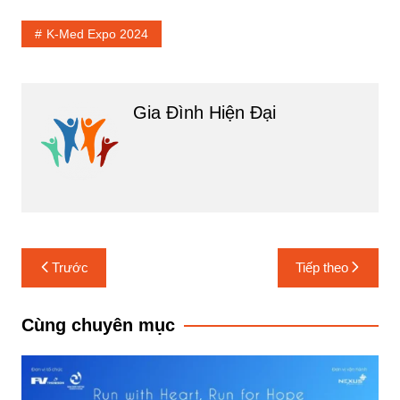
K-Med Expo 2024
Gia Đình Hiện Đại
Điều
Trước
Tiếp theo
hướng
bài
Cùng chuyên mục
viết