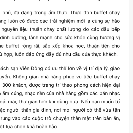
 phú, đa dạng trong ẩm thực. Thực đơn buffet chay
ng luôn có được các trải nghiệm mới lạ cùng sự hào
nguyên liệu thuần chay chất lượng do các đầu bếp
 dinh dưỡng, lành mạnh cho sức khỏe cùng hương vị
 buffet rộng rãi, sắp xếp khoa học, thuận tiện cho
ù hợp, luôn đáp ứng đầy đủ nhu cầu của thực khách.
ch sạn Viễn Đông có ưu thế lớn về vị trí địa lý, giao
chuyển. Không gian nhà hàng phục vụ tiệc buffet chay
 300 khách, được trang trí theo phong cách hiện đại
ừa ấm cúng, nhạc nền của nhà hàng gồm các bản nhạc
oải mái, thư giãn hơn khi dùng bữa. Nếu bạn muốn tổ
oặc người thân gia đình, nơi mọi người có thể vừa tận
trung vào các cuộc trò chuyện thân mật trên bàn ăn,
ột lựa chọn khá hoàn hảo.