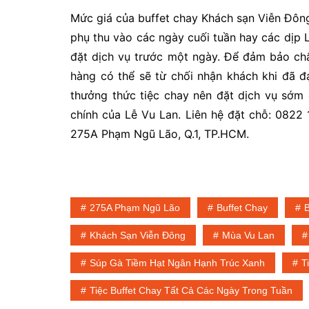
Mức giá của buffet chay Khách sạn Viễn Đông
phụ thu vào các ngày cuối tuần hay các dịp 
đặt dịch vụ trước một ngày. Để đảm bảo chấ
hàng có thể sẽ từ chối nhận khách khi đã 
thưởng thức tiệc chay nên đặt dịch vụ sớm 
chính của Lễ Vu Lan. Liên hệ đặt chỗ: 082
275A Phạm Ngũ Lão, Q.1, TP.HCM.
275A Phạm Ngũ Lão
Buffet Chay
B
Khách Sạn Viễn Đông
Mùa Vu Lan
Súp Gà Tiềm Hạt Ngân Hạnh Trúc Xanh
T
Tiệc Buffet Chay Tất Cả Các Ngày Trong Tuần