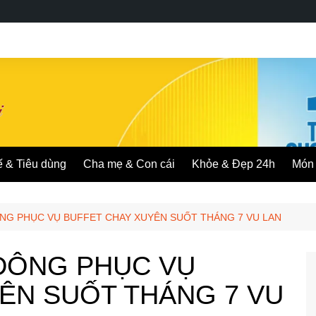
ế & Tiêu dùng
Cha mẹ & Con cái
Khỏe & Đẹp 24h
Món 
NG PHỤC VỤ BUFFET CHAY XUYÊN SUỐT THÁNG 7 VU LAN
 ĐÔNG PHỤC VỤ
ÊN SUỐT THÁNG 7 VU