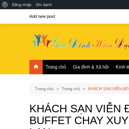
Giới
Đăng nhập
Ghi danh
Chuyển
thiệu
Add new post
đến
về
phần
WordPress
nội
dung
Trang chủ
Gia đình & Xã hội
Kinh t
Trang chủ
Trang chủ
KHÁCH SẠN VIỄN ĐÔ
KHÁCH SẠN VIỄN
BUFFET CHAY XUY