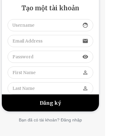
Tạo một tài khoản
face
email
visibility
perm_identity
perm_identity
Bạn đã có tài khoản? Đăng nhập