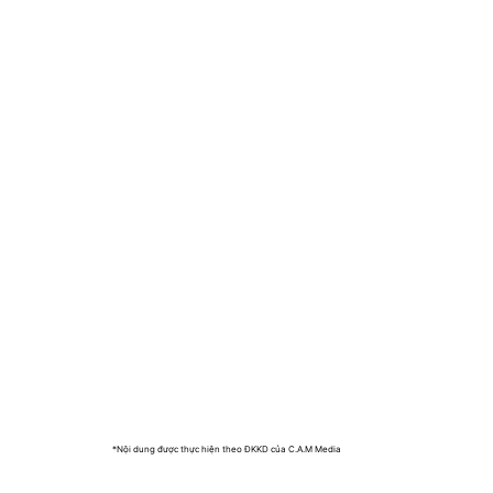
*Nội dung được thực hiện theo ĐKKD của C.A.M Media