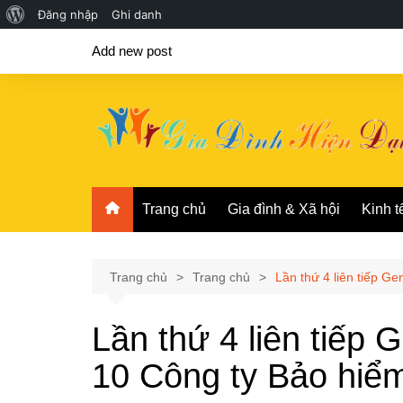
Giới
Đăng nhập
Ghi danh
Chuyển
thiệu
Add new post
đến
về
phần
WordPress
nội
dung
Trang chủ
Gia đình & Xã hội
Kinh t
Trang chủ
Trang chủ
Lần thứ 4 liên tiếp G
Lần thứ 4 liên tiếp 
10 Công ty Bảo hiể