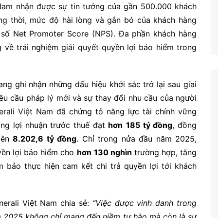
t Nam nhận được sự tin tưởng của gần 500.000 khách
g thời, mức độ hài lòng và gắn bó của khách hàng
 số Net Promoter Score (NPS). Đa phần khách hàng
g về trải nghiệm giải quyết quyền lợi bảo hiểm trong
g ghi nhận những dấu hiệu khởi sắc trở lại sau giai
u cầu pháp lý mới và sự thay đổi nhu cầu của người
nerali Việt Nam đã chứng tỏ năng lực tài chính vững
ng lợi nhuận trước thuế đạt
hơn
185 tỷ đồng
, đồng
 lên
8.202,6 tỷ đồng
. Chỉ trong nửa đầu năm 2025,
ền lợi bảo hiểm cho
hơn
130 nghìn
trường hợp, tăng
 bảo thực hiện cam kết chi trả quyền lợi tới khách
rali Việt Nam chia sẻ:
“Việc được vinh danh trong
m 2025 không chỉ mang đến niềm tự hào mà còn là sự