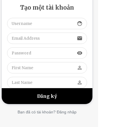
Tạo một tài khoản
face
email
visibility
perm_identity
perm_identity
Bạn đã có tài khoản? Đăng nhập