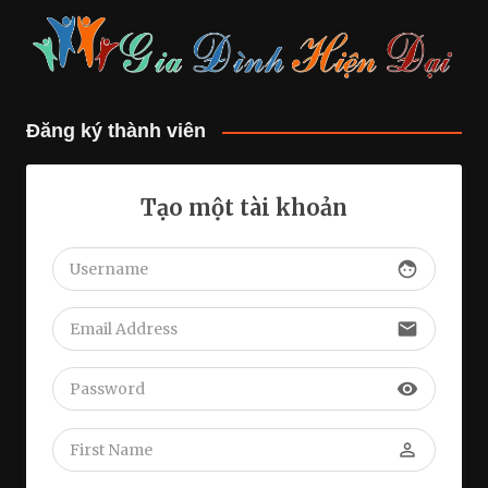
Đăng ký thành viên
Tạo một tài khoản
face
email
visibility
perm_identity