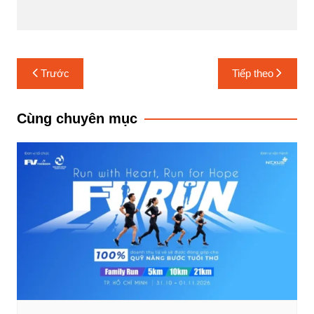
Điều
Trước
Tiếp theo
hướng
bài
Cùng chuyên mục
viết