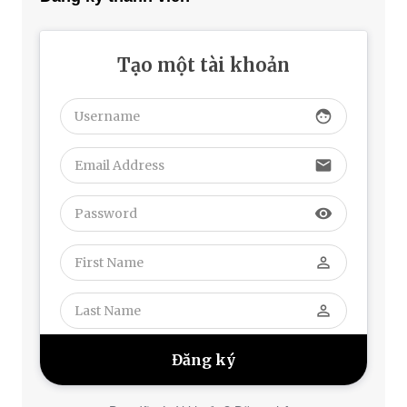
Tạo một tài khoản
face
email
visibility
perm_identity
perm_identity