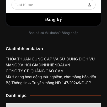
perm_identity
Bạn đã có tài khoản? Đăng nhập
Giadinhhiendai.vn
THỎA THUẬN CUNG CẤP VÀ SỬ DỤNG DỊCH VỤ
MẠNG XÃ HỘI
GIADINHHIENDAI.VN
CÔNG TY CP QUẢNG CÁO CAM
MXH đang hoạt động thử nghiệm, chờ thông báo đến
Bộ Thông tin & Truyền thông NĐ 147/2024/NĐ-CP
Danh mục
Danh