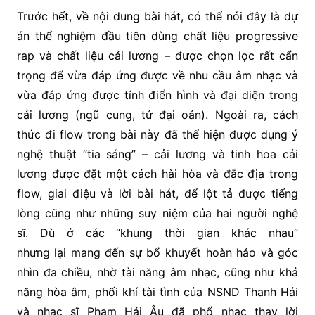
Trước hết, về nội dung bài hát, có thể nói đây là dự
án thể nghiệm đầu tiên dùng chất liệu progressive
rap và chất liệu cải lương – được chọn lọc rất cẩn
trọng để vừa đáp ứng được về nhu cầu âm nhạc và
vừa đáp ứng được tính điển hình và đại diện trong
cải lương (ngũ cung, tứ đại oán). Ngoài ra, cách
thức đi flow trong bài này đã thể hiện được dụng ý
nghệ thuật “tia sáng” – cải lương và tinh hoa cải
lương được đặt một cách hài hòa và đắc địa trong
flow, giai điệu và lời bài hát, để lột tả được tiếng
lòng cũng như những suy niệm của hai người nghệ
sĩ. Dù ở các “khung thời gian khác nhau”
nhưng lại mang đến sự bổ khuyết hoàn hảo và góc
nhìn đa chiều, nhờ tài năng âm nhạc, cũng như khả
năng hòa âm, phối khí tài tình của NSND Thanh Hải
và nhạc sĩ Phạm Hải Âu đã phổ nhạc thay lời