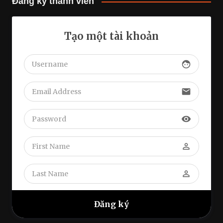
Đăng ký thành viên
Tạo một tài khoản
face
email
visibility
perm_identity
perm_identity