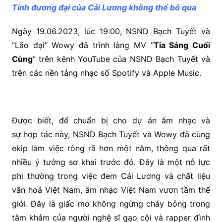
Tính đương đại của Cải Lương không thể bỏ qua
Ngày 19.06.2023, lúc 19:00, NSND Bạch Tuyết và
“Lão đại” Wowy đã trình làng MV “
Tia Sáng Cuối
Cùng
” trên kênh YouTube của NSND Bạch Tuyết và
trên các nền tảng nhạc số Spotify và Apple Music.
Được biết, để chuẩn bị cho dự án âm nhạc và
sự hợp tác này, NSND Bạch Tuyết và Wowy đã cùng
ekip làm việc ròng rã hơn một năm, thông qua rất
nhiều ý tưởng sơ khai trước đó. Đây là một nỗ lực
phi thường trong việc đem Cải Lương và chất liệu
văn hoá Việt Nam, âm nhạc Việt Nam vươn tầm thế
giới. Đây là giấc mơ không ngừng cháy bỏng trong
tâm khảm của người nghệ sĩ gạo cội và rapper đình