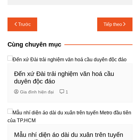
Điều
Trước
Tiếp theo
hướng
bài
Cùng chuyên mục
viết
Đến xứ Đài trải nghiệm văn hoá cầu
duyên độc đáo
Gia đình hiện đại
1
Mẫu nhí diện áo dài du xuân trên tuyến