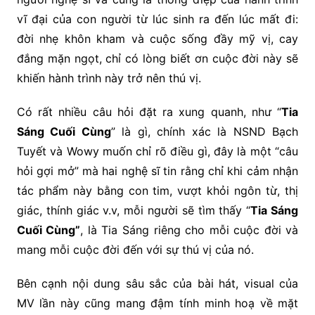
vĩ đại của con người từ lúc sinh ra đến lúc mất đi:
đời nhẹ khôn kham và cuộc sống đầy mỹ vị, cay
đắng mặn ngọt, chỉ có lòng biết ơn cuộc đời này sẽ
khiến hành trình này trở nên thú vị.
Có rất nhiều câu hỏi đặt ra xung quanh, như “
Tia
Sáng Cuối Cùng
” là gì, chính xác là NSND Bạch
Tuyết và Wowy muốn chỉ rõ điều gì, đây là một “câu
hỏi gợi mở” mà hai nghệ sĩ tin rằng chỉ khi cảm nhận
tác phẩm này bằng con tim, vượt khỏi ngôn từ, thị
giác, thính giác v.v, mỗi người sẽ tìm thấy “
Tia Sáng
Cuối Cùng”
, là Tia Sáng riêng cho mỗi cuộc đời và
mang mỗi cuộc đời đến với sự thú vị của nó.
Bên cạnh nội dung sâu sắc của bài hát, visual của
MV lần này cũng mang đậm tính minh hoạ về mặt