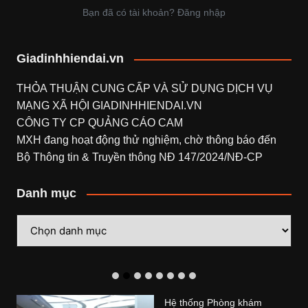
Bạn đã có tài khoản? Đăng nhập
Giadinhhiendai.vn
THỎA THUẬN CUNG CẤP VÀ SỬ DỤNG DỊCH VỤ
MẠNG XÃ HỘI
GIADINHHIENDAI.VN
CÔNG TY CP QUẢNG CÁO CAM
MXH đang hoạt động thử nghiệm, chờ thông báo đến
Bộ Thông tin & Truyền thông NĐ 147/2024/NĐ-CP
Danh mục
Danh
mục
Hệ thống Phòng khám