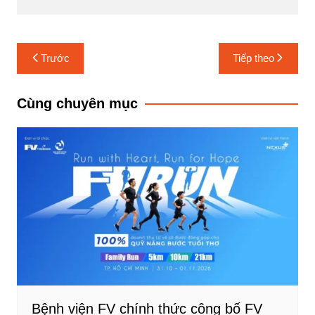
Điều
Trước
Tiếp theo
hướng
bài
Cùng chuyên mục
viết
Bệnh viện FV chính thức công bố FV