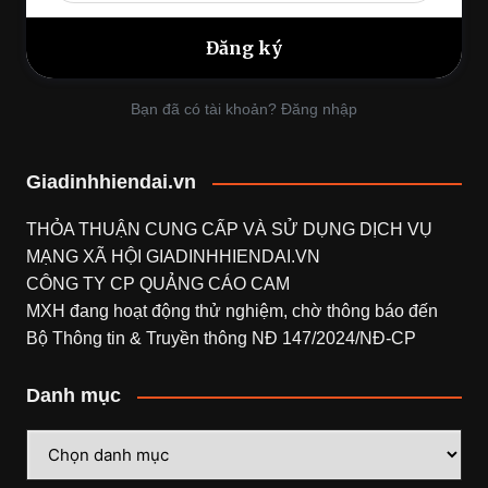
Bạn đã có tài khoản? Đăng nhập
Giadinhhiendai.vn
THỎA THUẬN CUNG CẤP VÀ SỬ DỤNG DỊCH VỤ
MẠNG XÃ HỘI
GIADINHHIENDAI.VN
CÔNG TY CP QUẢNG CÁO CAM
MXH đang hoạt động thử nghiệm, chờ thông báo đến
Bộ Thông tin & Truyền thông NĐ 147/2024/NĐ-CP
Danh mục
Danh
mục