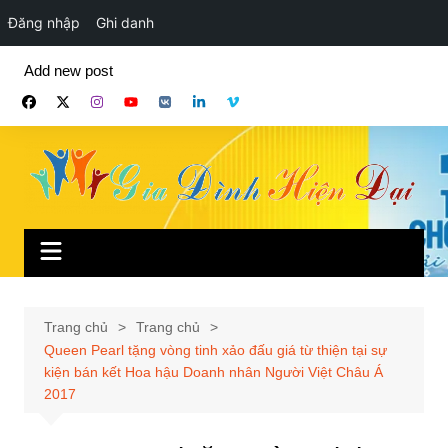
Đăng nhập
Ghi danh
Chuyển
Add new post
đến
phần
nội
dung
Trang chủ
Trang chủ
Queen Pearl tặng vòng tinh xảo đấu giá từ thiện tại sự
kiện bán kết Hoa hậu Doanh nhân Người Việt Châu Á
2017