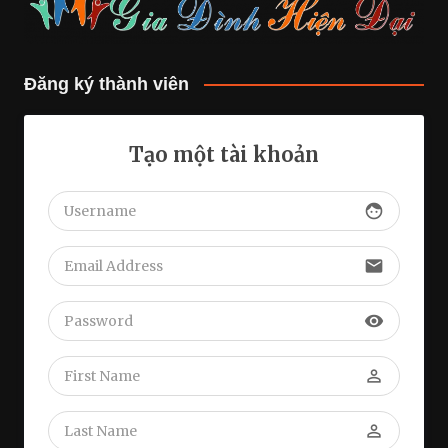
Đăng ký thành viên
Tạo một tài khoản
face
email
visibility
perm_identity
perm_identity