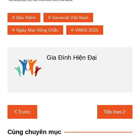
*Nội dung được thực hiện theo ĐKKD của C.A.M Media
Bảo Hiểm
Generali Việt Nam
Ngày Mai Vững Chắc
VWAS 2025
Gia Đình Hiện Đại
Điều
Trước
Tiếp theo
hướng
bài
Cùng chuyên mục
viết