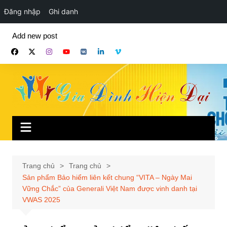
Đăng nhập
Ghi danh
Chuyển
Add new post
đến
phần
nội
dung
Trang chủ
Trang chủ
Sản phẩm Bảo hiểm liên kết chung “VITA – Ngày Mai
Vững Chắc” của Generali Việt Nam được vinh danh tại
VWAS 2025