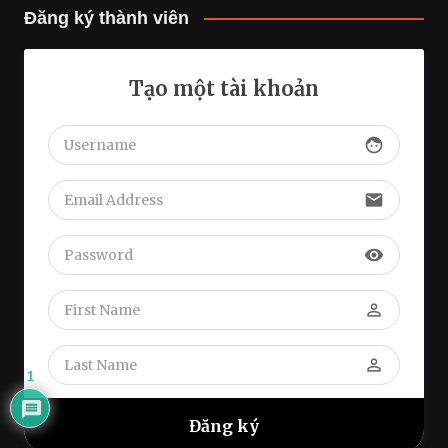
Đăng ký thành viên
Tạo một tài khoản
face
email
visibility
perm_identity
perm_identity
1