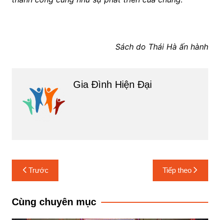
Sách do Thái Hà ấn hành
Gia Đình Hiện Đại
Điều
Trước
Tiếp theo
hướng
bài
Cùng chuyên mục
viết