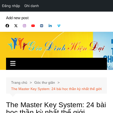
Đăng nhập
Ghi danh
Chuyển
Add new post
đến
phần
nội
dung
Trang chủ
Góc thư giãn
The Master Key System: 24 bài học thần kỳ nhất thế giới
The Master Key System: 24 bài
học thần kỳ nhất thế giới