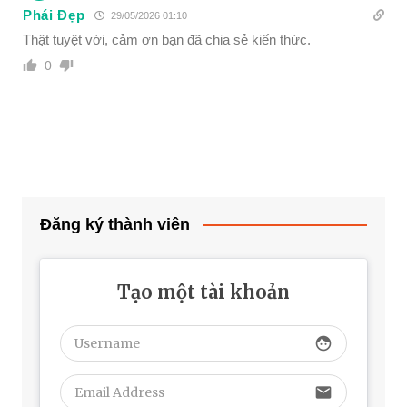
Phái Đẹp
29/05/2026 01:10
Thật tuyệt vời, cảm ơn bạn đã chia sẻ kiến thức.
0
Đăng ký thành viên
Tạo một tài khoản
face
email