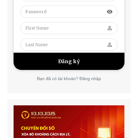
visibility
perm_identity
perm_identity
Bạn đã có tài khoản? Đăng nhập