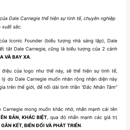
của Dale Carnegie thể hiện sự tinh tế, chuyên nghiệp
 xuất sắc.
a Iconic Founder (biểu tượng nhà sáng lập), Dale
ết tắt Dale Carnegie, cũng là biểu tượng của 2 cánh
ÓA VÀ BAY XA
.
điệu của logo như thế này, sẽ thể hiện sự tinh tế,
à lý do Dale Carnegie muốn nhân rộng nhận diện này
 trên thế giới, để nối dài tinh thần
“Đắc Nhân Tâm”
le Carnegie mong muốn khắc nhớ, nhấn mạnh cái tên
ÊN BẢN, KHÁC BIỆT
, qua đó nhấn mạnh các giá trị
:
GẮN KẾT, BIẾN ĐỔI VÀ PHÁT TRIỂN
.