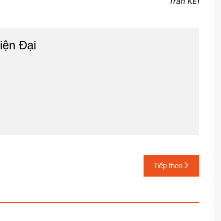
Trần KEI
iện Đại
Tiếp theo