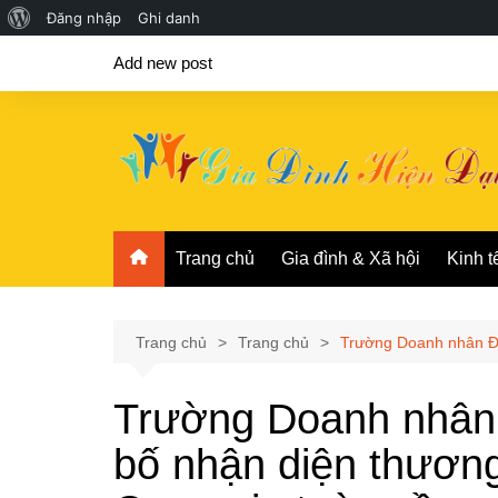
Giới
Đăng nhập
Ghi danh
Chuyển
thiệu
Add new post
đến
về
phần
WordPress
nội
dung
Trang chủ
Gia đình & Xã hội
Kinh t
Trang chủ
Trang chủ
Trường Doanh nhân Đắ
Trường Doanh nhân
bố nhận diện thương