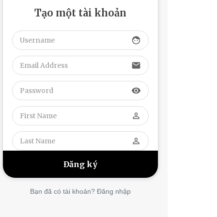
Tạo một tài khoản
face
email
visibility
perm_identity
perm_identity
Bạn đã có tài khoản? Đăng nhập