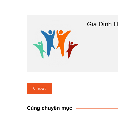
Gia Đình H
Điều
Trước
hướng
bài
Cùng chuyên mục
viết