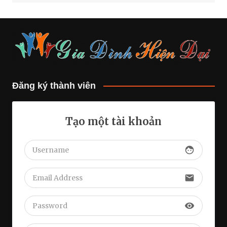
Đăng ký thành viên
Tạo một tài khoản
face
email
visibility