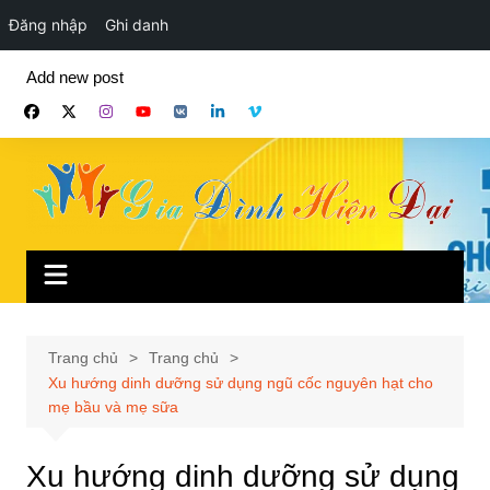
Đăng nhập
Ghi danh
Chuyển
Add new post
đến
phần
nội
dung
Trang chủ
Trang chủ
Xu hướng dinh dưỡng sử dụng ngũ cốc nguyên hạt cho
mẹ bầu và mẹ sữa
Xu hướng dinh dưỡng sử dụng