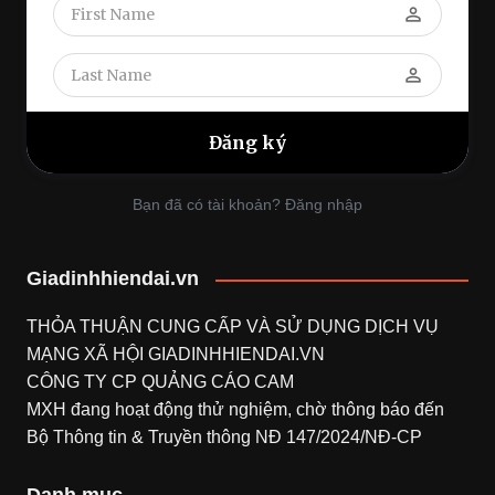
perm_identity
perm_identity
Bạn đã có tài khoản? Đăng nhập
Giadinhhiendai.vn
THỎA THUẬN CUNG CẤP VÀ SỬ DỤNG DỊCH VỤ
MẠNG XÃ HỘI
GIADINHHIENDAI.VN
CÔNG TY CP QUẢNG CÁO CAM
MXH đang hoạt động thử nghiệm, chờ thông báo đến
Bộ Thông tin & Truyền thông NĐ 147/2024/NĐ-CP