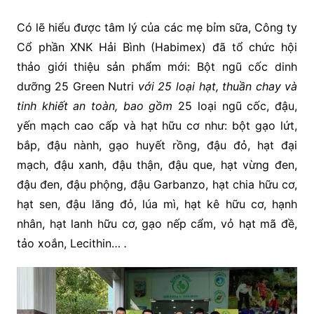
Có lẽ hiểu được tâm lý của các mẹ bỉm sữa, Công ty
Cổ phần XNK Hải Bình (Habimex) đã tổ chức hội
thảo giới thiệu sản phẩm mới: Bột ngũ cốc dinh
dưỡng 25 Green Nutri
với 25 loại hạt, thuần chay và
tinh khiết an toàn, bao gồm
25 loại ngũ cốc, đậu,
yến mạch cao cấp và hạt hữu cơ như: bột gạo lứt,
bắp, đậu nành, gạo huyết rồng, đậu đỏ, hạt đại
mạch, đậu xanh, đậu thận, đậu que, hạt vừng đen,
đậu đen, đậu phộng, đậu Garbanzo, hạt chia hữu cơ,
hạt sen, đậu lăng đỏ, lúa mì, hạt kê hữu cơ, hạnh
nhân, hạt lanh hữu cơ, gạo nếp cẩm, vỏ hạt mã đề,
tảo xoắn, Lecithin…
.