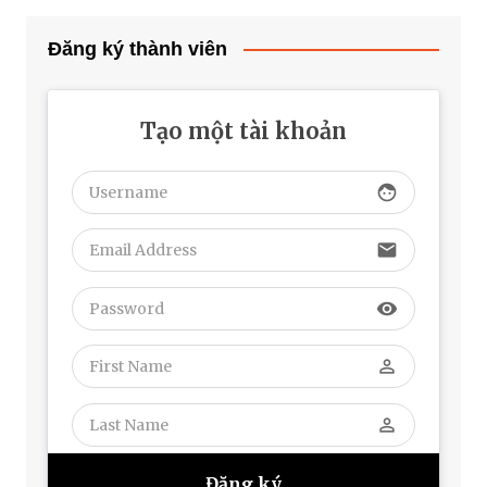
Đăng ký thành viên
Tạo một tài khoản
face
email
visibility
perm_identity
perm_identity