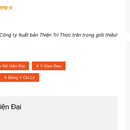
dong-y
Công ty Xuất bản Thiện Tri Thức trân trọng giới thiệu!
ụ Nữ Hiện Đại
Y Gian Đạo
Đông Y Chi Lộ
iện Đại