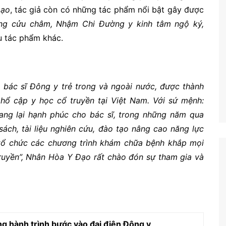
Đạo
, tác giả còn có những tác phẩm nổi bật gây được
 cửu châm, Nhậm Chi Đường y kinh tâm ngộ ký,
u tác phẩm khác.
 bác sĩ Đông y trẻ trong và ngoài nước, được thành
 phổ cập y học cổ truyền tại Việt Nam. Với sứ mệnh:
ng lại hạnh phúc cho bác sĩ, trong những năm qua
ách, tài liệu nghiên cứu, đào tạo nâng cao năng lực
n tổ chức các chương trình khám chữa bệnh khắp mọi
truyền”, Nhân Hòa Y Đạo rất chào đón sự tham gia và
ng hành trình bước vào đại điện Đông y