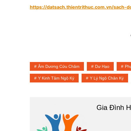
https://datsach.thientrithuc.com.vn/sach-
Âm Dương Cửu Châm
Dư Hạo
Ph
Y Kinh Tâm Ngộ Ký
Y Lý Ngộ Chân Ký
Gia Đình H