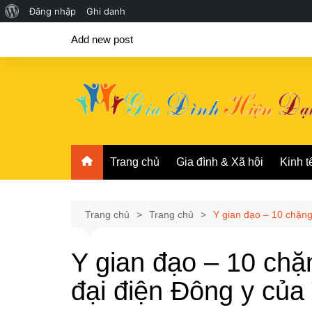
Giới
Đăng nhập
Ghi danh
Chuyển
thiệu
Add new post
đến
về
phần
WordPress
nội
dung
Trang chủ
Gia đình & Xã hội
Kinh t
Trang chủ
Trang chủ
Y gian đạo – 10 chặn
Y gian đạo – 10 chặ
đại điện Đông y củ