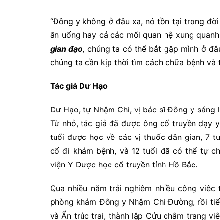
“Đông y không ở đâu xa, nó tồn tại trong đời
ăn uống hay cả các mối quan hệ xung quanh
gian đạo
, chúng ta có thể bắt gặp mình ở đâu
chúng ta cần kịp thời tìm cách chữa bệnh và
Tác giả Dư
Hạo
Dư Hạo, tự Nhậm Chi, vị bác sĩ Đông y sán
Từ nhỏ, tác giả đã được ông cố truyền dạy y
tuổi được học về các vị thuốc dân gian, 7 t
cố đi khám bệnh, và 12 tuổi đã có thể tự c
viện Y Dược học cổ truyền tỉnh Hồ Bắc.
Qua nhiều năm trải nghiệm nhiều công việc 
phòng khám Đông y Nhậm Chi Đường, rồi tiế
và Ẩn trúc trai, thành lập Cửu châm trang v