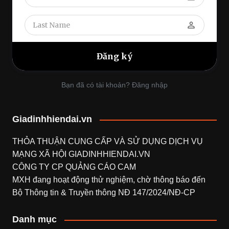
perm_identity
Bạn đã có tài khoản? Đăng nhập
Giadinhhiendai.vn
THỎA THUẬN CUNG CẤP VÀ SỬ DỤNG DỊCH VỤ
MẠNG XÃ HỘI
GIADINHHIENDAI.VN
CÔNG TY CP QUẢNG CÁO CAM
MXH đang hoạt động thử nghiệm, chờ thông báo đến
Bộ Thông tin & Truyền thông NĐ 147/2024/NĐ-CP
Danh mục