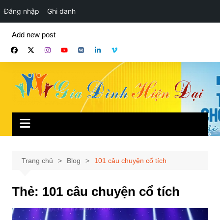
Đăng nhập
Ghi danh
Chuyển
Add new post
đến
phần
nội
dung
Trang chủ
Blog
101 câu chuyện cổ tích
Thẻ:
101 câu chuyện cổ tích