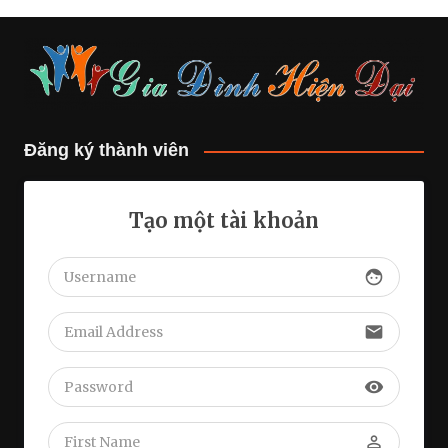
Đăng ký thành viên
Tạo một tài khoản
face
email
visibility
perm_identity