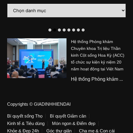
Danh
mục
Hệ thống Phòng khám
Chuyên khoa Trị liệu Thần
kinh Cột sống Hoa Kỳ (ACC)
tổ chức sự kiện kỷ niệm 20
năm hoạt động tại Việt Nam
Hệ thống Phòng khám ...
Copyrights © GIADINHHIENDAI
Bí quyết sống Thọ
Bí quyết Giảm cân
Kinh tế & Tiêu dùng
Món ngon & Điểm đẹp
Khỏe & Đẹp 24h
Góc thư giãn
Cha mẹ & Con cái