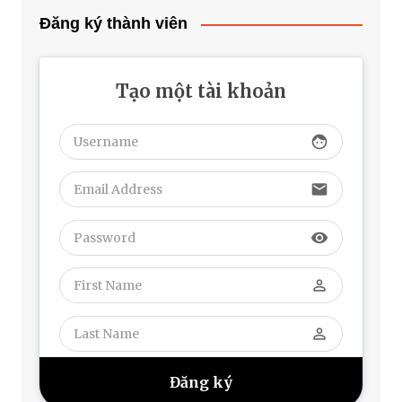
Đăng ký thành viên
Tạo một tài khoản
face
email
visibility
perm_identity
perm_identity