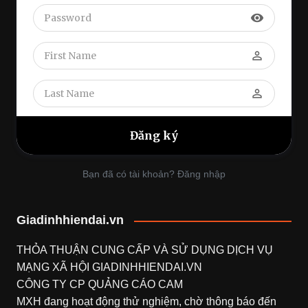
visibility
perm_identity
perm_identity
Bạn đã có tài khoản? Đăng nhập
Giadinhhiendai.vn
THỎA THUẬN CUNG CẤP VÀ SỬ DỤNG DỊCH VỤ
MẠNG XÃ HỘI
GIADINHHIENDAI.VN
CÔNG TY CP QUẢNG CÁO CAM
MXH đang hoạt động thử nghiệm, chờ thông báo đến