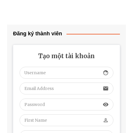
Đăng ký thành viên
Tạo một tài khoản
face
email
visibility
perm_identity