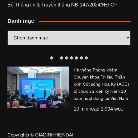
Bộ Thông tin & Truyền thông NĐ 147/2024/NĐ-CP
Danh mục
Danh
mục
Công ty TNHH Bảo hiểm
Nhân thọ Generali Việt Nam
vừa được vinh danh tại Giải
thưởng Rồng Vàng 2026 –
Golden Dragon Awards 2026
9 min read 1.694 wor...