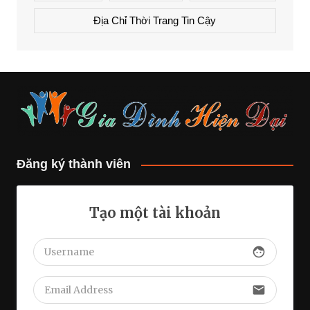
Địa Chỉ Thời Trang Tin Cậy
Đăng ký thành viên
Tạo một tài khoản
face
email