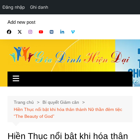
Đăng nhập
Ghi danh
Chuyển
Add new post
đến
phần
nội
dung
Trang chủ
Bí quyết Giảm cân
Hiền Thục nổi bật khi hóa thân thành Nữ thần đêm tiệc
“The Beauty of God”
Hiền Thục nổi bật khi hóa thân