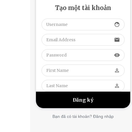
Tạo một tài khoản
face
email
visibility
perm_identity
perm_identity
Bạn đã có tài khoản? Đăng nhập