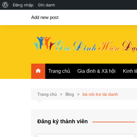
Giới
Đăng nhập
Ghi danh
Chuyển
thiệu
Add new post
đến
về
phần
WordPress
nội
dung
Trang chủ
Gia đình & Xã hội
Kinh t
Trang chủ
Blog
bà nội trợ tài danh
Đăng ký thành viên