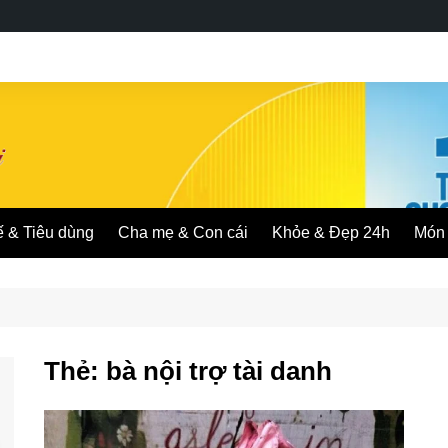
ế & Tiêu dùng
Cha mẹ & Con cái
Khỏe & Đẹp 24h
Món 
Thẻ:
bà nội trợ tài danh