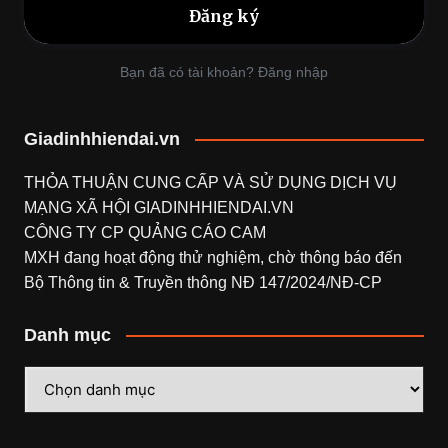
Bạn đã có tài khoản? Đăng nhập
Giadinhhiendai.vn
THỎA THUẬN CUNG CẤP VÀ SỬ DỤNG DỊCH VỤ
MẠNG XÃ HỘI
GIADINHHIENDAI.VN
CÔNG TY CP QUẢNG CÁO CAM
MXH đang hoạt động thử nghiệm, chờ thông báo đến
Bộ Thông tin & Truyền thông NĐ 147/2024/NĐ-CP
Danh mục
Danh
mục