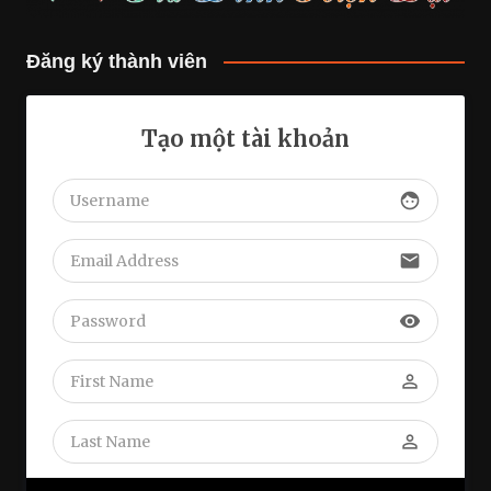
Đăng ký thành viên
Tạo một tài khoản
face
email
visibility
perm_identity
perm_identity