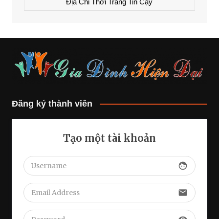
Địa Chỉ Thời Trang Tin Cậy
Đăng ký thành viên
Tạo một tài khoản
face
email