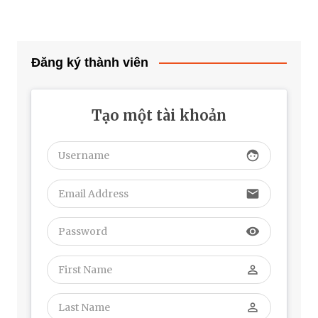
Đăng ký thành viên
Tạo một tài khoản
face
email
visibility
perm_identity
perm_identity