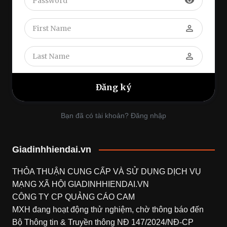
visibility
perm_identity
perm_identity
Bạn đã có tài khoản? Đăng nhập
Giadinhhiendai.vn
THỎA THUẬN CUNG CẤP VÀ SỬ DỤNG DỊCH VỤ
MẠNG XÃ HỘI
GIADINHHIENDAI.VN
CÔNG TY CP QUẢNG CÁO CAM
MXH đang hoạt động thử nghiệm, chờ thông báo đến
Bộ Thông tin & Truyền thông NĐ 147/2024/NĐ-CP