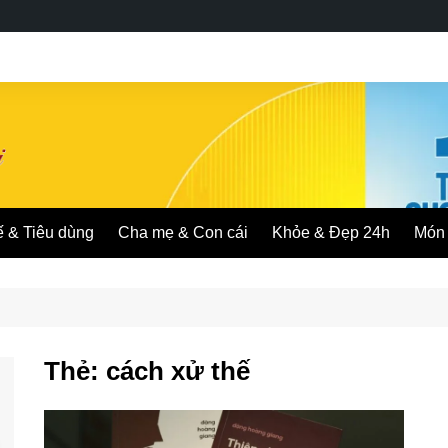
ế & Tiêu dùng
Cha mẹ & Con cái
Khỏe & Đẹp 24h
Món 
Thẻ:
cách xử thế