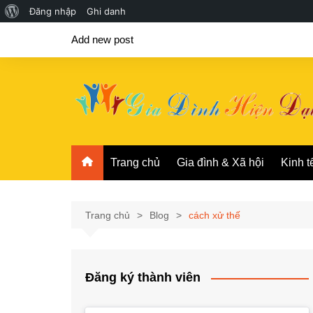
Giới
Đăng nhập
Ghi danh
Chuyển
thiệu
Add new post
đến
về
phần
WordPress
nội
dung
Trang chủ
Gia đình & Xã hội
Kinh t
Trang chủ
Blog
cách xử thế
Đăng ký thành viên