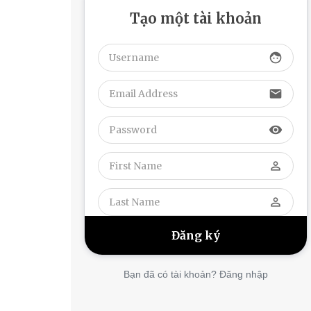
Tạo một tài khoản
face
email
visibility
perm_identity
perm_identity
Bạn đã có tài khoản? Đăng nhập