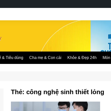
ế & Tiêu dùng
Cha mẹ & Con cái
Khỏe & Đẹp 24h
Món 
Thẻ:
công nghệ sinh thiết lỏng