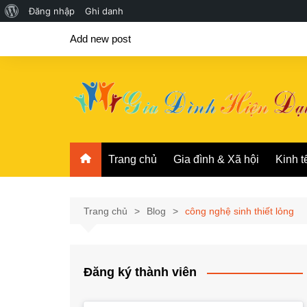
Giới
Đăng nhập
Ghi danh
Chuyển
thiệu
Add new post
đến
về
phần
WordPress
nội
dung
Trang chủ
Gia đình & Xã hội
Kinh t
Trang chủ
Blog
công nghệ sinh thiết lỏng
Đăng ký thành viên