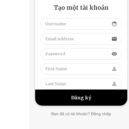
Tạo một tài khoản
face
email
visibility
perm_identity
perm_identity
Bạn đã có tài khoản? Đăng nhập