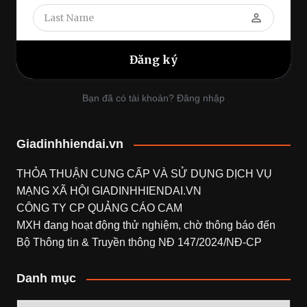
perm_identity
Bạn đã có tài khoản? Đăng nhập
Giadinhhiendai.vn
THỎA THUẬN CUNG CẤP VÀ SỬ DỤNG DỊCH VỤ
MẠNG XÃ HỘI
GIADINHHIENDAI.VN
CÔNG TY CP QUẢNG CÁO CAM
MXH đang hoạt động thử nghiệm, chờ thông báo đến
Bộ Thông tin & Truyền thông NĐ 147/2024/NĐ-CP
Danh mục
Danh