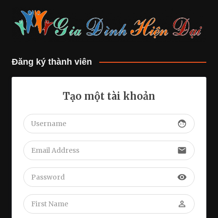
Đăng ký thành viên
Tạo một tài khoản
face
email
visibility
perm_identity