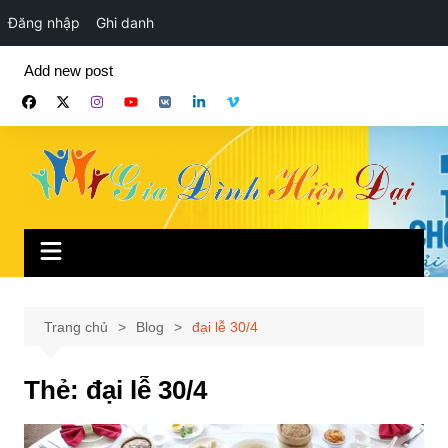
Đăng nhập
Ghi danh
Chuyển
Add new post
đến
phần
nội
dung
Trang chủ
Blog
đại lễ 30/4
Thẻ:
đại lễ 30/4