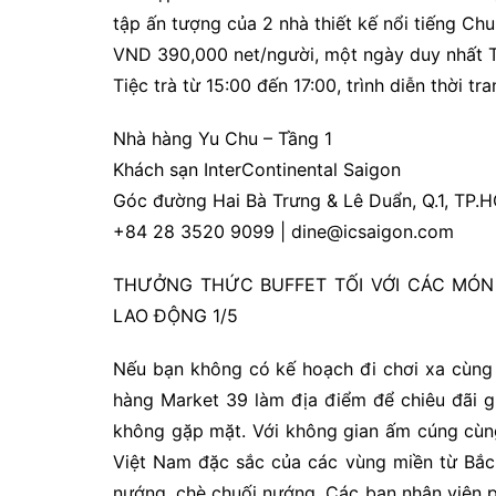
tập ấn tượng của 2 nhà thiết kế nổi tiếng Chul
VND 390,000 net/người, một ngày duy nhất T
Tiệc trà từ 15:00 đến 17:00, trình diễn thời tr
Nhà hàng Yu Chu – Tầng 1
Khách sạn InterContinental Saigon
Góc đường Hai Bà Trưng & Lê Duẩn, Q.1, TP.
+84 28 3520 9099 | dine@icsaigon.com
THƯỞNG THỨC BUFFET TỐI VỚI CÁC MÓN 
LAO ĐỘNG 1/5
Nếu bạn không có kế hoạch đi chơi xa cùng 
hàng Market 39 làm địa điểm để chiêu đãi g
không gặp mặt. Với không gian ấm cúng cùn
Việt Nam đặc sắc của các vùng miền từ Bắc
nướng, chè chuối nướng. Các bạn nhân viên p