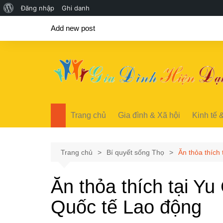
Giới
Đăng nhập
Ghi danh
Chuyển
thiệu
Add new post
đến
về
phần
WordPress
nội
dung
Trang chủ
Gia đình & Xã hội
Kinh tế 
Trang chủ
Bí quyết sống Thọ
Ăn thỏa thích 
Ăn thỏa thích tại Yu
Quốc tế Lao động