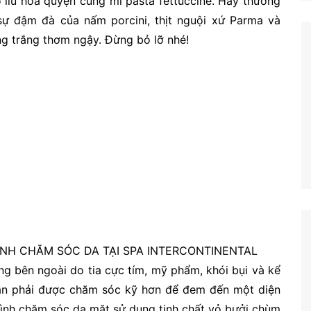
 liu hòa quyện cùng mì pasta fettuccine. Hay thưởng
ự đậm đà của nấm porcini, thịt nguội xứ Parma và
ang trắng thơm ngậy. Đừng bỏ lỡ nhé!
RÌNH CHĂM SÓC DA TẠI SPA INTERCONTINENTAL
ng bên ngoài do tia cực tím, mỹ phẩm, khói bụi và kể
 cần phải được chăm sóc kỹ hơn để đem đến một diện
rình chăm sóc da mặt sử dụng tinh chất vỏ bưởi chùm