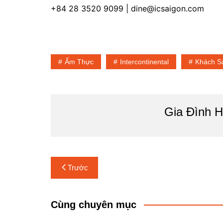
+84 28 3520 9099 | dine@icsaigon.com
Ẩm Thực
Intercontinental
Khách S
Gia Đình H
Điều
Trước
hướng
bài
Cùng chuyên mục
viết