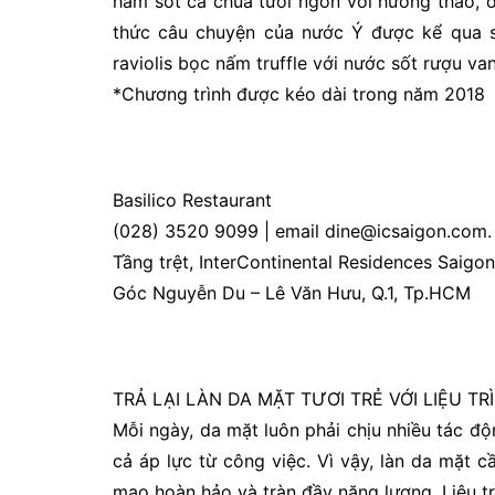
hầm sốt cà chua tươi ngon với hương thảo, ô
thức câu chuyện của nước Ý được kể qua s
raviolis bọc nấm truffle với nước sốt rượu v
*Chương trình được kéo dài trong năm 2018
Basilico Restaurant
(028) 3520 9099 | email dine@icsaigon.com.
Tầng trệt, InterContinental Residences Saigon
Góc Nguyễn Du – Lê Văn Hưu, Q.1, Tp.HCM
TRẢ LẠI LÀN DA MẶT TƯƠI TRẺ VỚI LIỆU T
Mỗi ngày, da mặt luôn phải chịu nhiều tác độ
cả áp lực từ công việc. Vì vậy, làn da mặt
mạo hoàn hảo và tràn đầy năng lượng. Liệu t