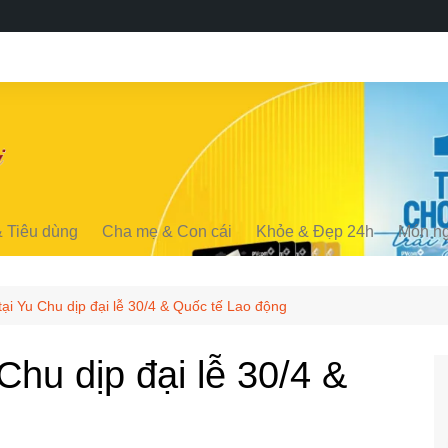
& Tiêu dùng
Cha mẹ & Con cái
Khỏe & Đẹp 24h
Món n
tại Yu Chu dịp đại lễ 30/4 & Quốc tế Lao động
 Chu dịp đại lễ 30/4 &