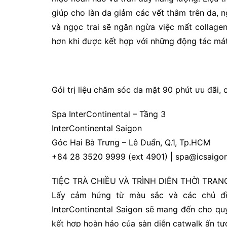
giúp cho làn da giảm các vết thâm trên da, ng
và ngọc trai sẽ ngăn ngừa việc mất collagen
hơn khi được kết hợp với những động tác mát 
Gói trị liệu chăm sóc da mặt 90 phút ưu đãi,
Spa InterContinental – Tầng 3
InterContinental Saigon
Góc Hai Bà Trưng – Lê Duẩn, Q.1, Tp.HCM
+84 28 3520 9999 (ext 4901) | spa@icsaigo
TIỆC TRÀ CHIỀU VÀ TRÌNH DIỄN THỜI TRA
Lấy cảm hứng từ màu sắc và các chủ đề t
InterContinental Saigon sẽ mang đến cho quý
kết hợp hoàn hảo của sàn diễn catwalk ấn tượ