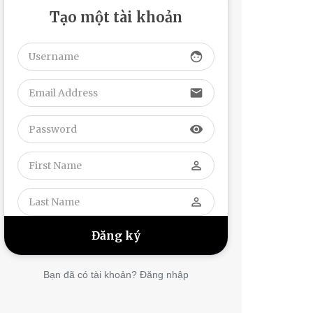
Tạo một tài khoản
face
email
visibility
perm_identity
perm_identity
Bạn đã có tài khoản? Đăng nhập