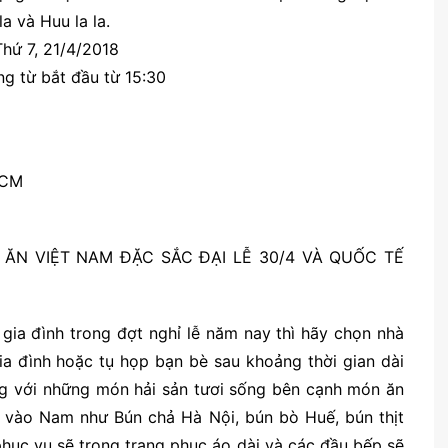
a và Huu la la.
hứ 7, 21/4/2018
ang từ bắt đầu từ 15:30
HCM
ĂN VIỆT NAM ĐẶC SẮC ĐẠI LỄ 30/4 VÀ QUỐC TẾ
gia đình trong đợt nghỉ lễ năm nay thì hãy chọn nhà
ia đình hoặc tụ họp bạn bè sau khoảng thời gian dài
g với những món hải sản tươi sống bên cạnh món ăn
 vào Nam như Bún chả Hà Nội, bún bò Huế, bún thịt
hục vụ sẽ trong trang phục áo dài và các đầu bếp sẽ