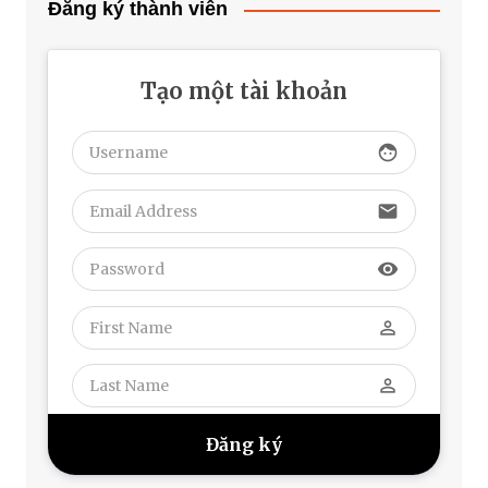
Đăng ký thành viên
Tạo một tài khoản
face
email
visibility
perm_identity
perm_identity