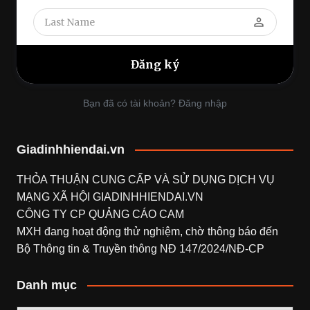
perm_identity
Bạn đã có tài khoản? Đăng nhập
Giadinhhiendai.vn
THỎA THUẬN CUNG CẤP VÀ SỬ DỤNG DỊCH VỤ
MẠNG XÃ HỘI
GIADINHHIENDAI.VN
CÔNG TY CP QUẢNG CÁO CAM
MXH đang hoạt động thử nghiệm, chờ thông báo đến
Bộ Thông tin & Truyền thông NĐ 147/2024/NĐ-CP
Danh mục