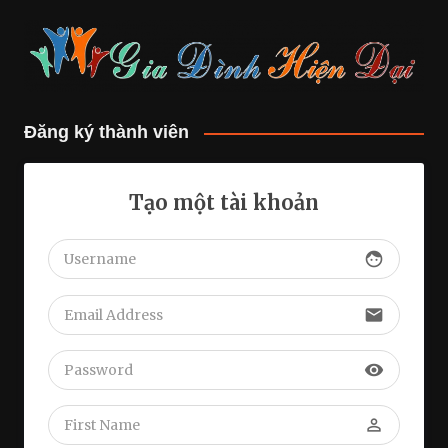
Đăng ký thành viên
Tạo một tài khoản
face
email
visibility
perm_identity