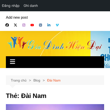
Đăng nhập
Ghi danh
Chuyển
Add new post
đến
phần
nội
dung
Trang chủ
Blog
Đài Nam
Thẻ:
Đài Nam