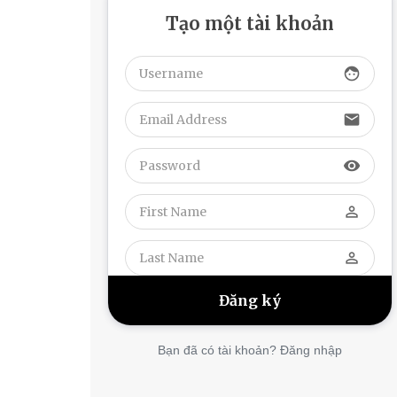
Tạo một tài khoản
face
email
visibility
perm_identity
perm_identity
Bạn đã có tài khoản? Đăng nhập