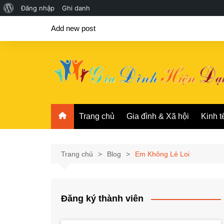
Giới
Đăng nhập
Ghi danh
Chuyển
thiệu
Add new post
đến
về
phần
WordPress
nội
dung
Trang chủ
Gia đình & Xã hội
Kinh t
Trang chủ
Blog
Em Không Lẻ Loi
Đăng ký thành viên