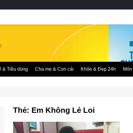
ế & Tiêu dùng
Cha mẹ & Con cái
Khỏe & Đẹp 24h
Món 
Thẻ:
Em Không Lẻ Loi