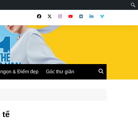
ngon & Điểm đẹp
Góc thư giãn
 tế