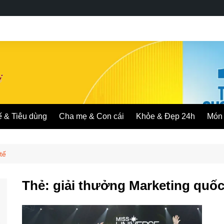
ế & Tiêu dùng
Cha mẹ & Con cái
Khỏe & Đẹp 24h
Món 
tế
Thẻ:
giải thưởng Marketing quốc