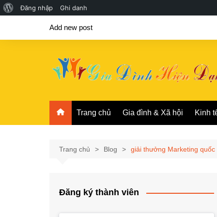
Giới
Đăng nhập
Ghi danh
Chuyển
thiệu
Add new post
đến
về
phần
WordPress
nội
dung
Trang chủ
Gia đình & Xã hội
Kinh t
Trang chủ
Blog
giải thưởng Marketing quốc 
Đăng ký thành viên