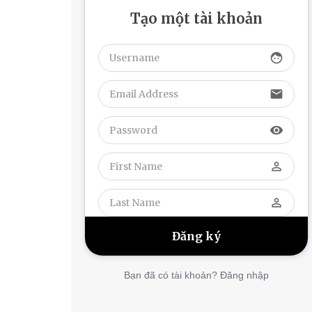
Tạo một tài khoản
face
email
visibility
perm_identity
perm_identity
Bạn đã có tài khoản? Đăng nhập