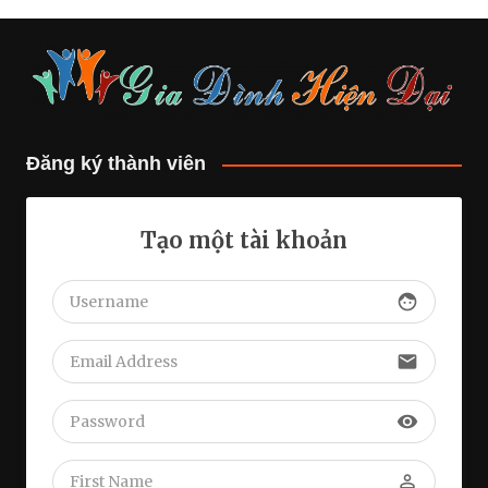
Đăng ký thành viên
Tạo một tài khoản
face
email
visibility
perm_identity