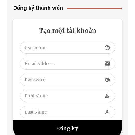
Đăng ký thành viên
Tạo một tài khoản
face
email
visibility
perm_identity
perm_identity