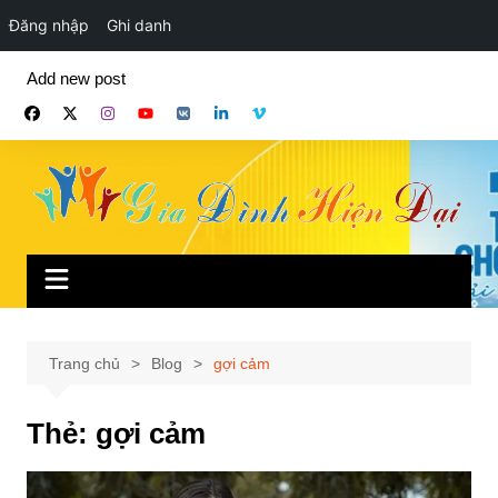
Đăng nhập
Ghi danh
Chuyển
Add new post
đến
phần
nội
dung
Trang chủ
Blog
gợi cảm
Thẻ:
gợi cảm