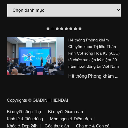
Danh
mục
Hệ thống Phòng khám
Chuyên khoa Trị liệu Thần
kinh Cột sống Hoa Kỳ (ACC)
tổ chức sự kiện kỷ niệm 20
năm hoạt động tại Việt Nam
Hệ thống Phòng khám ...
Copyrights © GIADINHHIENDAI
Bí quyết sống Thọ
Bí quyết Giảm cân
Kinh tế & Tiêu dùng
Món ngon & Điểm đẹp
Khỏe & Đẹp 24h
Góc thư giãn
Cha mẹ & Con cái