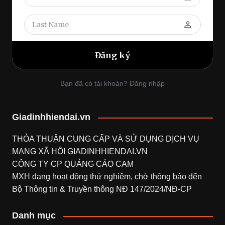
perm_identity
Bạn đã có tài khoản? Đăng nhập
Giadinhhiendai.vn
THỎA THUẬN CUNG CẤP VÀ SỬ DỤNG DỊCH VỤ
MẠNG XÃ HỘI
GIADINHHIENDAI.VN
CÔNG TY CP QUẢNG CÁO CAM
MXH đang hoạt động thử nghiệm, chờ thông báo đến
Bộ Thông tin & Truyền thông NĐ 147/2024/NĐ-CP
Danh mục