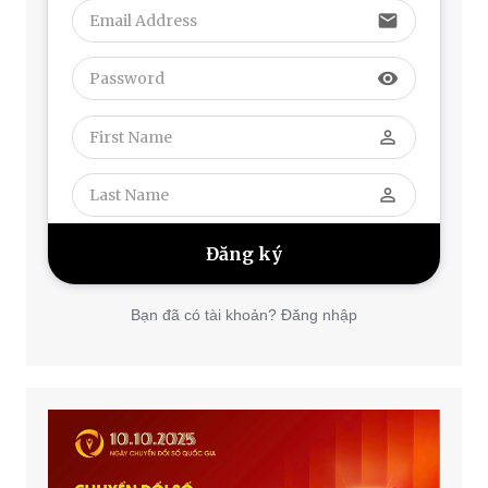
email
visibility
perm_identity
perm_identity
Bạn đã có tài khoản? Đăng nhập