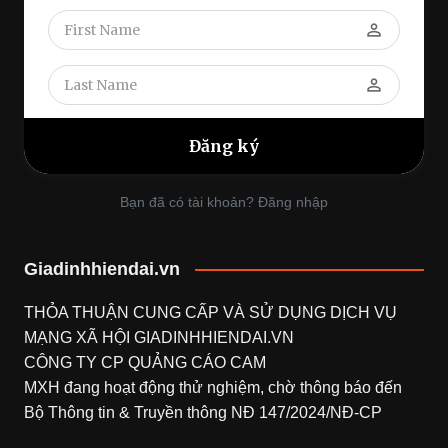
perm_identity
perm_identity
Bạn đã có tài khoản? Đăng nhập
Giadinhhiendai.vn
THỎA THUẬN CUNG CẤP VÀ SỬ DỤNG DỊCH VỤ
MẠNG XÃ HỘI
GIADINHHIENDAI.VN
CÔNG TY CP QUẢNG CÁO CAM
MXH đang hoạt động thử nghiệm, chờ thông báo đến
Bộ Thông tin & Truyền thông NĐ 147/2024/NĐ-CP