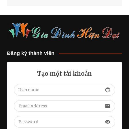
Đăng ký thành viên
Tạo một tài khoản
face
email
visibility