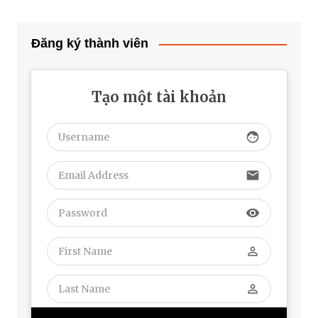
Đăng ký thành viên
Tạo một tài khoản
face
email
visibility
perm_identity
perm_identity