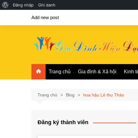
Giới
Đăng nhập
Ghi danh
Chuyển
thiệu
Add new post
đến
về
phần
WordPress
nội
dung
Trang chủ
Gia đình & Xã hội
Kinh t
Trang chủ
Blog
hoa hậu Lê thu Thảo
Đăng ký thành viên