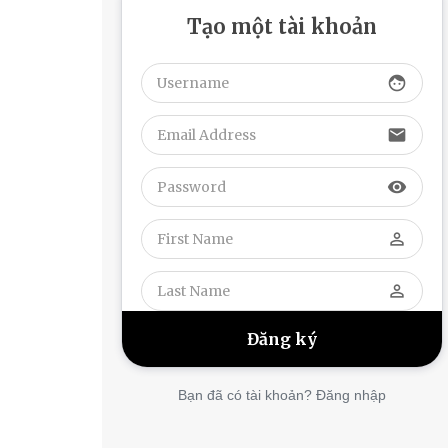
Tạo một tài khoản
face
email
visibility
perm_identity
perm_identity
Bạn đã có tài khoản? Đăng nhập