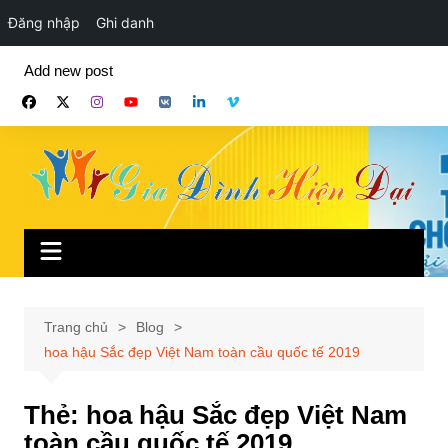
Đăng nhập
Ghi danh
Chuyển
Add new post
đến
phần
nội
dung
Trang chủ
Blog
hoa hậu Sắc đẹp Việt Nam toàn cầu quốc tế 2019
Thẻ:
hoa hậu Sắc đẹp Việt Nam
toàn cầu quốc tế 2019