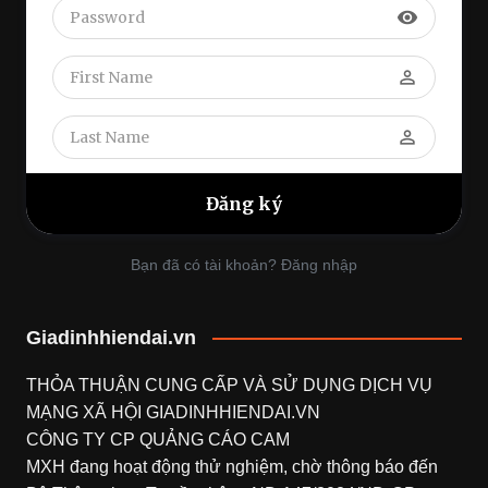
visibility
perm_identity
perm_identity
Bạn đã có tài khoản? Đăng nhập
Giadinhhiendai.vn
THỎA THUẬN CUNG CẤP VÀ SỬ DỤNG DỊCH VỤ
MẠNG XÃ HỘI
GIADINHHIENDAI.VN
CÔNG TY CP QUẢNG CÁO CAM
MXH đang hoạt động thử nghiệm, chờ thông báo đến