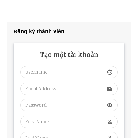
Đăng ký thành viên
Tạo một tài khoản
face
email
visibility
perm_identity