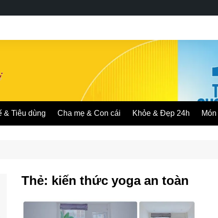
ế & Tiêu dùng
Cha mẹ & Con cái
Khỏe & Đẹp 24h
Món 
Thẻ:
kiến thức yoga an toàn