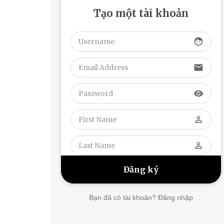
Tạo một tài khoản
face
email
visibility
perm_identity
perm_identity
Bạn đã có tài khoản? Đăng nhập