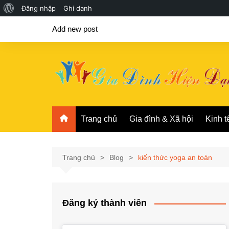
Giới
Đăng nhập
Ghi danh
Chuyển
thiệu
Add new post
đến
về
phần
WordPress
nội
dung
Trang chủ
Gia đình & Xã hội
Kinh t
Trang chủ
Blog
kiến thức yoga an toàn
Đăng ký thành viên