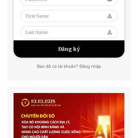
perm_identity
perm_identity
Bạn đã có tài khoản? Đăng nhập