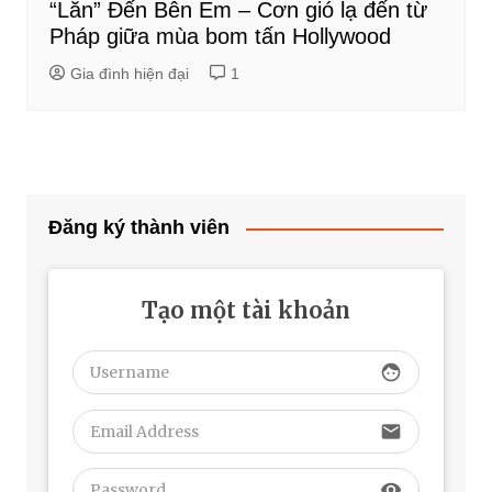
“Lăn” Đến Bên Em – Cơn gió lạ đến từ
Pháp giữa mùa bom tấn Hollywood
Gia đình hiện đại
1
Đăng ký thành viên
Tạo một tài khoản
face
email
visibility