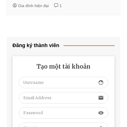
Gia đình hiện đại
1
Đăng ký thành viên
Tạo một tài khoản
face
email
visibility