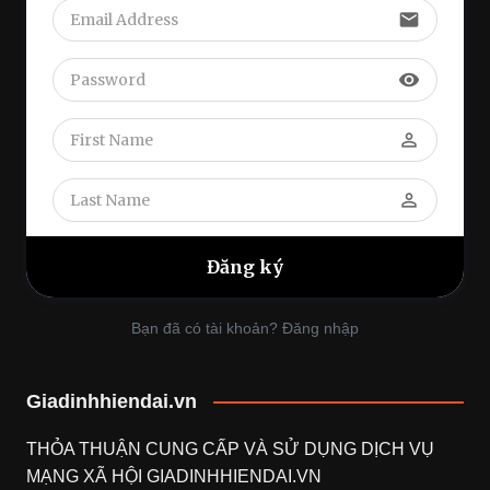
email
visibility
perm_identity
perm_identity
Bạn đã có tài khoản? Đăng nhập
Giadinhhiendai.vn
THỎA THUẬN CUNG CẤP VÀ SỬ DỤNG DỊCH VỤ
MẠNG XÃ HỘI
GIADINHHIENDAI.VN