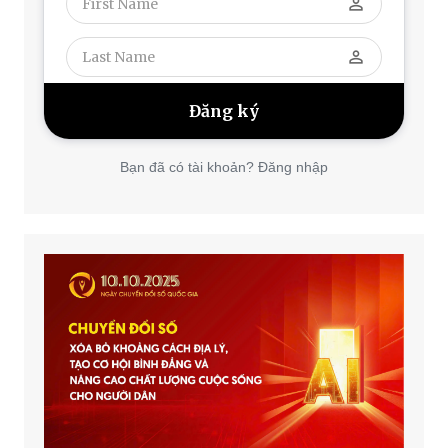
perm_identity
perm_identity
Bạn đã có tài khoản? Đăng nhập