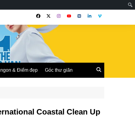
ngon & Điểm đẹp
Góc thư giãn
rnational Coastal Clean Up