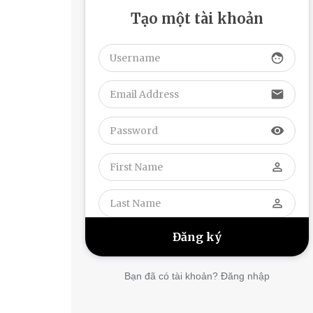
Tạo một tài khoản
face
email
visibility
perm_identity
perm_identity
Bạn đã có tài khoản? Đăng nhập