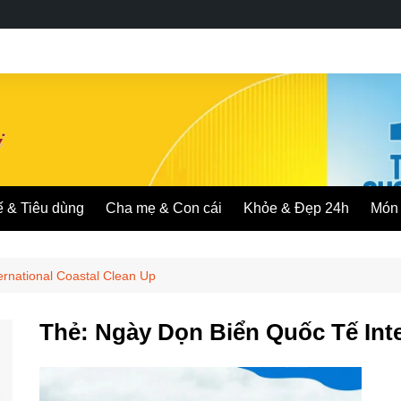
ế & Tiêu dùng
Cha mẹ & Con cái
Khỏe & Đẹp 24h
Món 
rnational Coastal Clean Up
Thẻ:
Ngày Dọn Biển Quốc Tế Inte