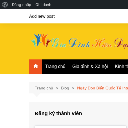
Giới
Đăng nhập
Ghi danh
Chuyển
thiệu
Add new post
đến
về
phần
WordPress
nội
dung
Trang chủ
Gia đình & Xã hội
Kinh t
Trang chủ
Blog
Ngày Dọn Biển Quốc Tế Inte
Đăng ký thành viên