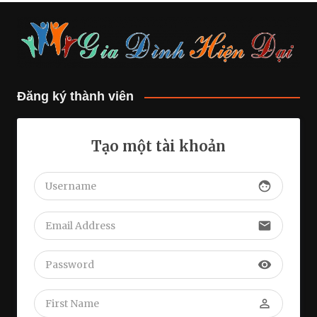
Đăng ký thành viên
Tạo một tài khoản
face
email
visibility
perm_identity