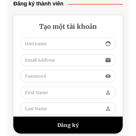
Đăng ký thành viên
Tạo một tài khoản
face
email
visibility
perm_identity
perm_identity