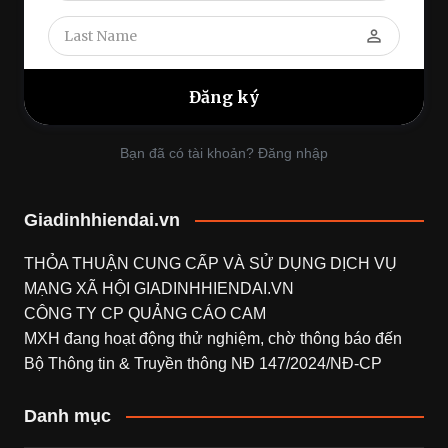
perm_identity
Bạn đã có tài khoản? Đăng nhập
Giadinhhiendai.vn
THỎA THUẬN CUNG CẤP VÀ SỬ DỤNG DỊCH VỤ
MẠNG XÃ HỘI
GIADINHHIENDAI.VN
CÔNG TY CP QUẢNG CÁO CAM
MXH đang hoạt động thử nghiệm, chờ thông báo đến
Bộ Thông tin & Truyền thông NĐ 147/2024/NĐ-CP
Danh mục