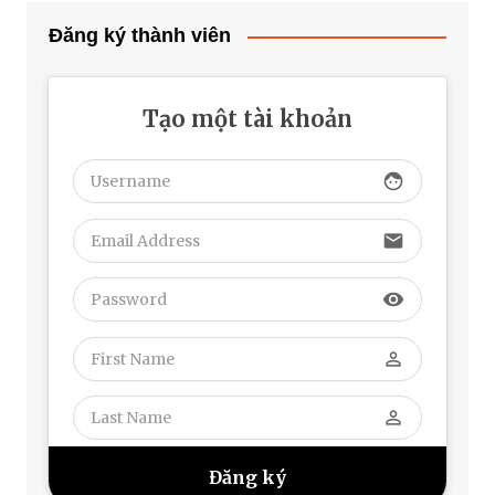
Đăng ký thành viên
Tạo một tài khoản
face
email
visibility
perm_identity
perm_identity