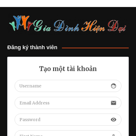
Đăng ký thành viên
Tạo một tài khoản
face
email
visibility