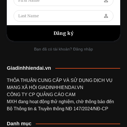
perm_identity
perm_identity
Bạn đã có tài khoản? Đăng nhập
Giadinhhiendai.vn
THỎA THUẬN CUNG CẤP VÀ SỬ DỤNG DỊCH VỤ
MẠNG XÃ HỘI
GIADINHHIENDAI.VN
CÔNG TY CP QUẢNG CÁO CAM
MXH đang hoạt động thử nghiệm, chờ thông báo đến
Bộ Thông tin & Truyền thông NĐ 147/2024/NĐ-CP
Danh mục