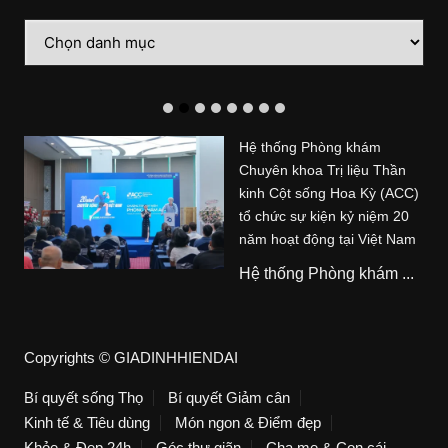
Danh
mục
Hệ thống Phòng khám
Chuyên khoa Trị liệu Thần
kinh Cột sống Hoa Kỳ (ACC)
tổ chức sự kiện kỷ niệm 20
năm hoạt động tại Việt Nam
Hệ thống Phòng khám ...
Copyrights © GIADINHHIENDAI
Bí quyết sống Thọ
Bí quyết Giảm cân
Kinh tế & Tiêu dùng
Món ngon & Điểm đẹp
Khỏe & Đẹp 24h
Góc thư giãn
Cha mẹ & Con cái