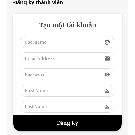
Đăng ký thành viên
Tạo một tài khoản
face
email
visibility
perm_identity
perm_identity