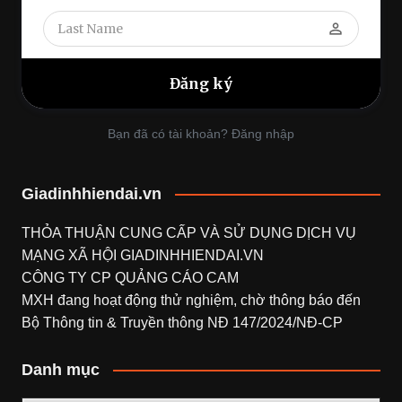
perm_identity
Bạn đã có tài khoản? Đăng nhập
Giadinhhiendai.vn
THỎA THUẬN CUNG CẤP VÀ SỬ DỤNG DỊCH VỤ
MẠNG XÃ HỘI
GIADINHHIENDAI.VN
CÔNG TY CP QUẢNG CÁO CAM
MXH đang hoạt động thử nghiệm, chờ thông báo đến
Bộ Thông tin & Truyền thông NĐ 147/2024/NĐ-CP
Danh mục