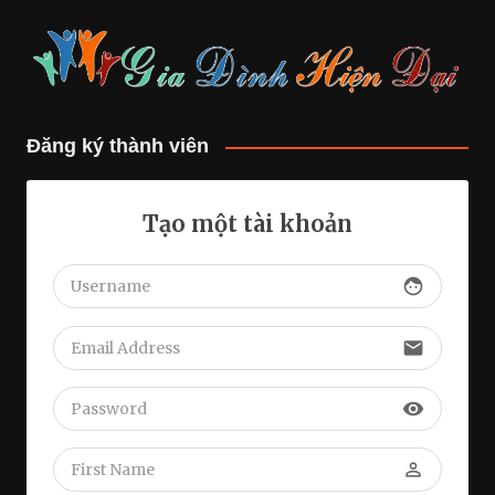
Đăng ký thành viên
Tạo một tài khoản
face
email
visibility
perm_identity