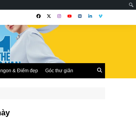
ngon & Điểm đẹp
Góc thư giãn
này