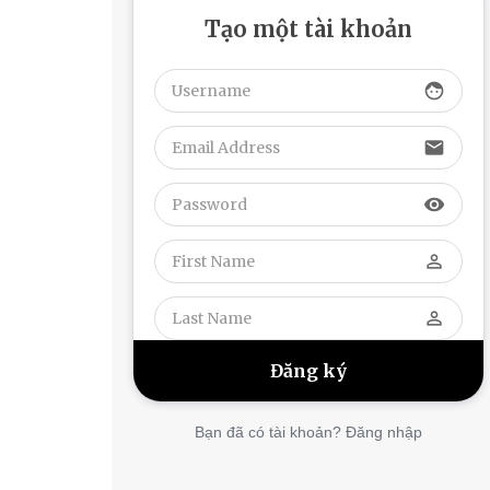
Tạo một tài khoản
face
email
visibility
perm_identity
perm_identity
Bạn đã có tài khoản? Đăng nhập