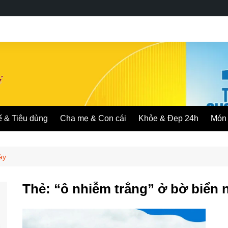
ế & Tiêu dùng
Cha mẹ & Con cái
Khỏe & Đẹp 24h
Món 
ày
Thẻ:
“ô nhiễm trắng” ở bờ biển 