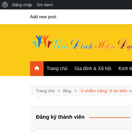
Giới
Đăng nhập
Ghi danh
Chuyển
thiệu
Add new post
đến
về
phần
WordPress
nội
dung
Trang chủ
Gia đình & Xã hội
Kinh t
Trang chủ
Blog
“ô nhiễm trắng” ở bờ biển n
Đăng ký thành viên