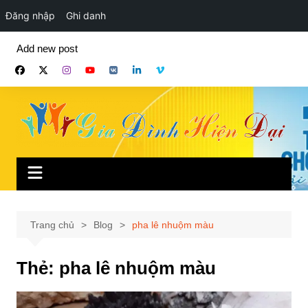
Đăng nhập
Ghi danh
Chuyển
Add new post
đến
phần
nội
dung
Trang chủ
Blog
pha lê nhuộm màu
Thẻ:
pha lê nhuộm màu