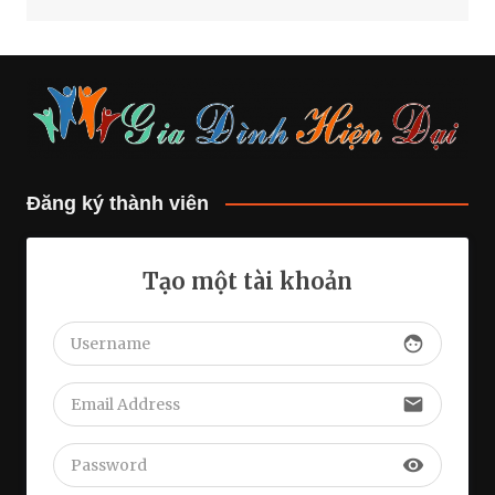
Đăng ký thành viên
Tạo một tài khoản
face
email
visibility