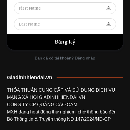
perm_identity
perm_identity
Bạn đã có tài khoản? Đăng nhập
Giadinhhiendai.vn
THỎA THUẬN CUNG CẤP VÀ SỬ DỤNG DỊCH VỤ
MẠNG XÃ HỘI
GIADINHHIENDAI.VN
CÔNG TY CP QUẢNG CÁO CAM
MXH đang hoạt động thử nghiệm, chờ thông báo đến
Bộ Thông tin & Truyền thông NĐ 147/2024/NĐ-CP