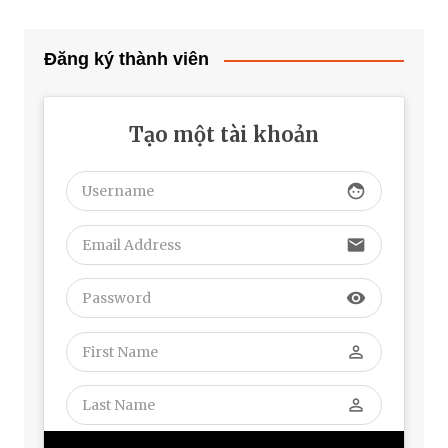
Đăng ký thành viên
Tạo một tài khoản
face
email
visibility
perm_identity
perm_identity