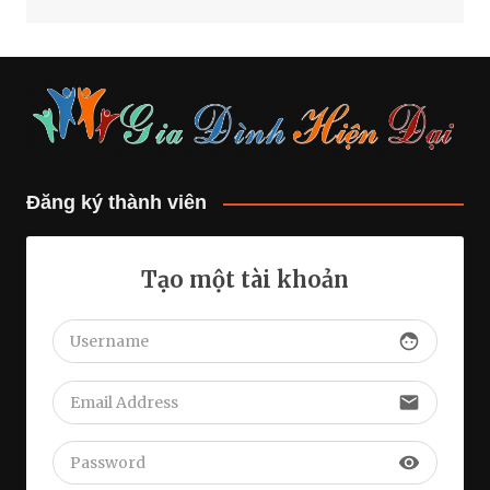
Đăng ký thành viên
Tạo một tài khoản
face
email
visibility