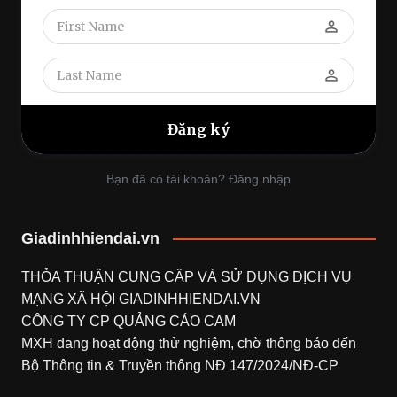
perm_identity
perm_identity
Bạn đã có tài khoản? Đăng nhập
Giadinhhiendai.vn
THỎA THUẬN CUNG CẤP VÀ SỬ DỤNG DỊCH VỤ
MẠNG XÃ HỘI
GIADINHHIENDAI.VN
CÔNG TY CP QUẢNG CÁO CAM
MXH đang hoạt động thử nghiệm, chờ thông báo đến
Bộ Thông tin & Truyền thông NĐ 147/2024/NĐ-CP