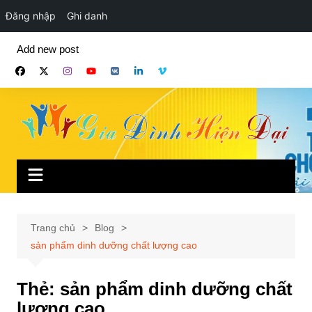
Đăng nhập
Ghi danh
Chuyển
Add new post
đến
phần
nội
dung
Trang chủ
Blog
sản phẩm dinh dưỡng chất lượng cao
Thẻ:
sản phẩm dinh dưỡng chất
lượng cao