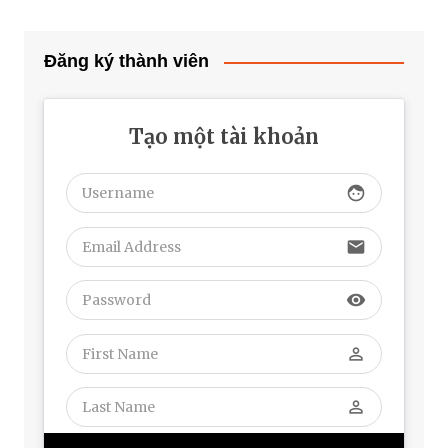
Đăng ký thành viên
Tạo một tài khoản
face
email
visibility
perm_identity
perm_identity