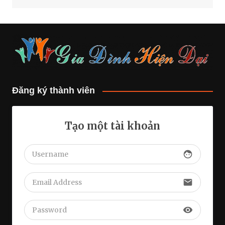
Đăng ký thành viên
Tạo một tài khoản
face
email
visibility