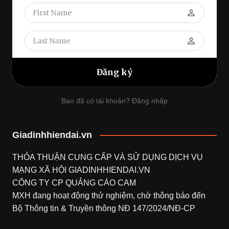
perm_identity
perm_identity
Bạn đã có tài khoản? Đăng nhập
Giadinhhiendai.vn
THỎA THUẬN CUNG CẤP VÀ SỬ DỤNG DỊCH VỤ
MẠNG XÃ HỘI
GIADINHHIENDAI.VN
CÔNG TY CP QUẢNG CÁO CAM
MXH đang hoạt động thử nghiệm, chờ thông báo đến
Bộ Thông tin & Truyền thông NĐ 147/2024/NĐ-CP