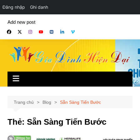
Đăng nhập
Ghi danh
Chuyển
Add new post
đến
phần
nội
dung
Trang chủ
Blog
Sẵn Sàng Tiến Bước
Thẻ:
Sẵn Sàng Tiến Bước