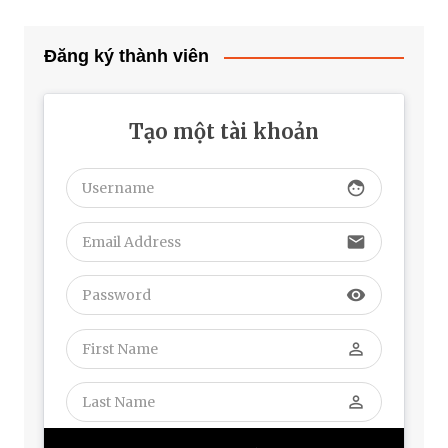
Đăng ký thành viên
Tạo một tài khoản
face
email
visibility
perm_identity
perm_identity